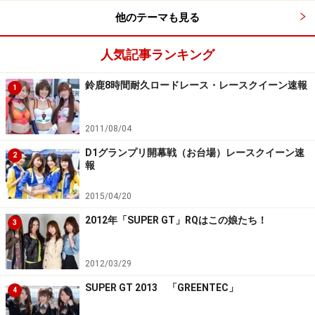
実崎ゆうみ／マッハ車検GAL
他のテーマも見る
人気記事ランキング
若泉怜奈／マッハ車検GAL
鈴鹿8時間耐久ロードレース・レースクイーン速報
1
2011/08/04
D1グランプリ開幕戦（お台場）レースクイーン速
2
報
2015/04/20
2012年「SUPER GT」RQはこの娘たち！
3
2012/03/29
SUPER GT 2013 「GREENTEC」
4