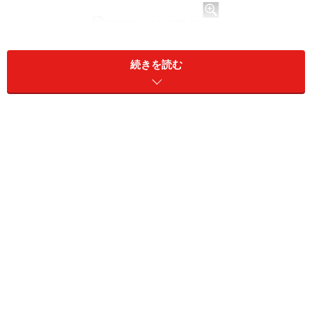
桐島唯／GAINER Sucre
続きを読む
波月美咲／GAINER Sucre