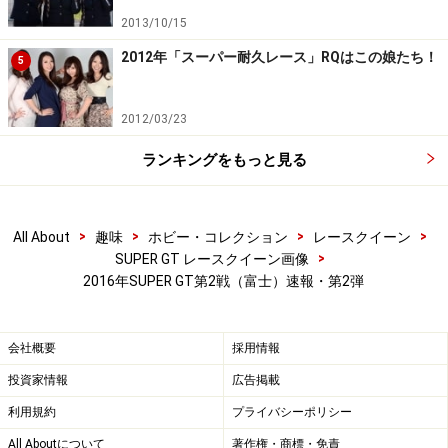
2013/10/15
有馬奈那／PACIFIC FAIRIES
2012年「スーパー耐久レース」RQはこの娘たち！
5
2012/03/23
阿久津真央／PACIFIC FAIRI
ランキングをもっと見る
村山久美／PACIFIC FAIRIES
>
>
>
>
All About
趣味
ホビー・コレクション
レースクイーン
>
SUPER GT レースクイーン画像
2016年SUPER GT第2戦（富士）速報・第2弾
会社概要
採用情報
投資家情報
広告掲載
利用規約
プライバシーポリシー
All Aboutについて
著作権・商標・免責