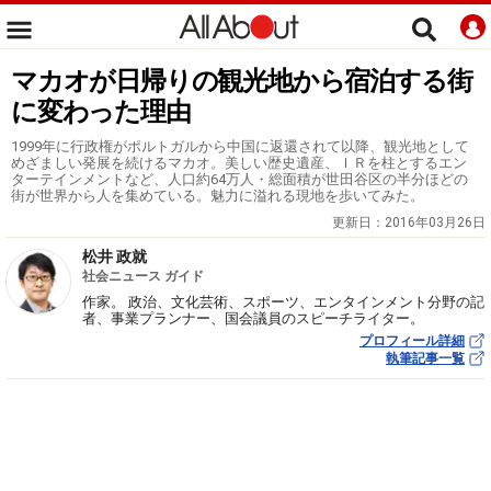
マカオが日帰りの観光地から宿泊する街
に変わった理由
1999年に行政権がポルトガルから中国に返還されて以降、観光地として
めざましい発展を続けるマカオ。美しい歴史遺産、ＩＲを柱とするエン
ターテインメントなど、人口約64万人・総面積が世田谷区の半分ほどの
街が世界から人を集めている。魅力に溢れる現地を歩いてみた。
更新日：
2016年03月26日
松井 政就
社会ニュース ガイド
作家。 政治、文化芸術、スポーツ、エンタインメント分野の記
者、事業プランナー、国会議員のスピーチライター。
プロフィール詳細
執筆記事一覧