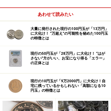
あわせて読みたい
2015年の訪日客が2,000万人、一日平均55,000人だか
ら、面積比でみればそのインパクトは大きい。
大量に発行された現行の100円玉が「13万円」
に大化け！ “万超え”の可能性を秘めた100円玉
の特徴とは
ポルトガルと中国の文化が融合する街
現行の50円玉が「28万円」に大化け！ “はが
さない”方がいい、お宝になり得る「エラー」
マカオは日本人にも人気で、「マカオ観光局」によれば
の正体とは
2015年は28万人以上
が訪れ、
半数を越える58.5％が宿泊
して街を楽しんでいる。
現行の10円玉が「9万2000円」に大化け！自
宅に残っているかもしれない「高額になる10
楽しみ方は様々だが、やはり最大の人気は
2005年に世界
円玉」の特徴とは
文化遺産に登録された「マカオ歴史市街地区」
だ。４世
紀以上にわたり、
ポルトガルと中国という東西の文化が
融合・共存
し、作り上げてきた生活様式や建築が今もな