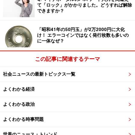
て「ロック」がかかりました。どうすれば解除
るが、両腕が失われたからこそ有名になった「ミロのヴ
できますか？
ィーナス」のように、
ファザード部分だけが残ったこと
でかえって印象深い存在
となっている。
「昭和41年の50円玉」が2万2000円に大化
け！ エラーコインではなく発行枚数も多いの
に一体なぜ？
「聖ポール天主堂跡」
この記事に関連するテーマ
■砲台跡
社会ニュースの最新トピックス一覧
まるでグランド・リスボアに砲口を向けているかのよう
な姿がファンに人気。
よくわかる経済
よくわかる政治
「砲台跡」
よくわかる時事問題
世界遺産というと博物館のように見学に訪れる場所のよ
世界のニュース・トレンド