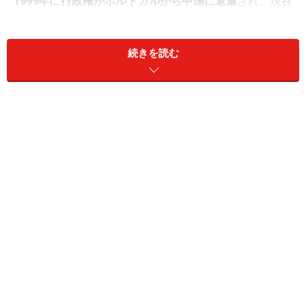
1999年に行政権がポルトガルから中国に返還
され、現在
は中華人民共和国の特別行政区として、香港と並び
「一
国二制度」
が適用されている。
続きを読む
人口は約64万人、総面積は約30.3平方キロメートルで
世
田谷区の半分
。そんな小さな島にもかかわらず、マカオ
には世界から
一日平均約８万６，０００人
もの観光客が
訪れている（2015年実績.「マカオ観光局」調べ）