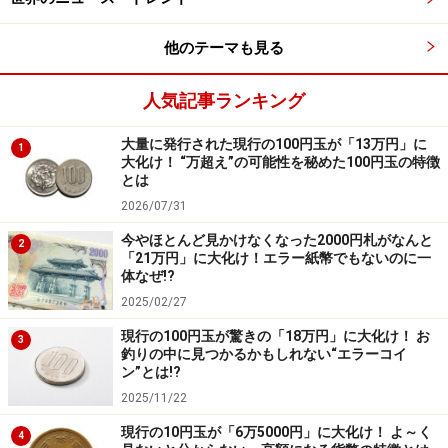
うに思われるが「マカオ歴史市街地区」は地元の人たち
が今も日常生活を送っている場所そのもの。文化遺産と
他のテーマも見る
なった街がいまでも現役で使われ、その中に私たち観光
客も入り込むことができる。
人気記事ランキング
大量に発行された現行の100円玉が「13万円」に
1
「セナド広場」
大化け！ “万超え”の可能性を秘めた100円玉の特徴
とは
「セナド広場」
は人気の記念撮影スポットだ。
2026/07/31
今やほとんど見かけなくなった2000円札がなんと
2
「21万円」に大化け！エラー紙幣でもないのに一
体なぜ!?
2025/02/27
「マカオ・ライトフェスティバル」の時の広場
現行の100円玉が驚きの「18万円」に大化け！ お
3
セドナ広場では度々イベントが行われる。（写真は15年
釣りの中に見つかるかもしれない“エラーコイ
ン”とは!?
末に行われたマカオ・ライトフェスティバルの時）
2025/11/22
現行の10円玉が「6万5000円」に大化け！ よ～く
4