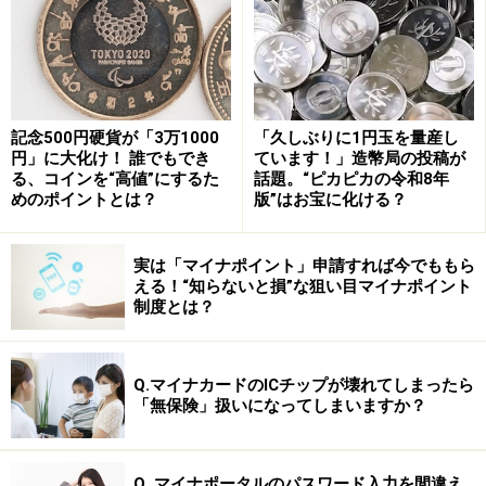
お残っている。
記念500円硬貨が「3万1000
「久しぶりに1円玉を量産し
円」に大化け！ 誰でもでき
ています！」造幣局の投稿が
る、コインを“高値”にするた
話題。“ピカピカの令和8年
めのポイントとは？
版”はお宝に化ける？
実は「マイナポイント」申請すれば今でももら
える！“知らないと損”な狙い目マイナポイント
制度とは？
Q.マイナカードのICチップが壊れてしまったら
「無保険」扱いになってしまいますか？
■聖ポール天主堂跡
これは
「大三巴」
とも呼ばれるイエズス会の教会の跡。
1835年に本体は焼失し、この部分だけが今も残されてい
Q. マイナポータルのパスワード入力を間違え