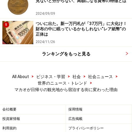
見ないと分からない、高額になる貨幣の特徴とは
パンダ好きにはたまらない超穴場！「マカ
オ大熊猫館」
2024/09/09
ついに出た。新一万円札が「37万円」に大化け！
マカオには見どころがたくさんあるが、中でも穴場は
5
財布の中に眠っているかもしれない“レア紙幣”の
「パンダ館」
だ。
正体は
日本でもパンダは大変な人気で、上野動物園ではいつも
2024/11/26
長い行列。ずっと待ってやっと見られると思ったら数十
ランキングをもっと見る
秒でおしまい。
もっとじっくりパンダを見たいという人にオススメなの
が
路環（コロアン）の「澳門大熊猫館」（マカオ・ジャ
>
>
>
>
All About
ビジネス・学習
社会
社会ニュース
イアントパンダ館）
だ。
>
世界のニュース・トレンド
マカオが日帰りの観光地から宿泊する街に変わった理由
会社概要
採用情報
「お客さんを珍しそうに見るパンダ館の従業員」
投資家情報
広告掲載
日本と違ってほとんどお客さんがいない。私と仲間が訪
利用規約
プライバシーポリシー