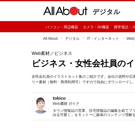
デジタル
パソコン・周辺機器
カメラ・AV機器
携帯電話・
All About
デジタル
IT・インターネット
We
Web素材
／ビジネス
ビジネス・女性会社員のイ
女性会社員のイラストカット集のご紹介です。会社の資料や広
リー素材（無料・商用利用可）ですので自由にダウンロードし
tokico
Web素材 ガイド
タウン情報誌の営業、住宅情報誌の編集を経てフ
ゆる可愛く」をモットーに媒体のコンテンツ理解を
似顔絵など幅広い分野で活動中。