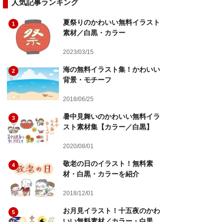
人気記事ランキング
夏祭りのかわいい無料イラスト
1
素材／白黒・カラー
2023/03/15
海の無料イラスト集！かわいい
2
背景・モチーフ
2018/06/25
暑中見舞いのかわいい無料イラ
3
スト素材集【カラー／白黒】
2020/08/01
敬老の日のイラスト！無料素
4
材・白黒・カラーを紹介
2018/12/01
お月見イラスト！十五夜のかわ
5
いい無料素材／カラー・白黒