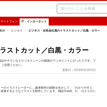
スマートフォン
IT・インターネット
b素材
ビジネス
ビジネス・女性会社員のイラストカット／白黒・カラー
ラストカット／白黒・カラー
報誌やチラシなどビジネスシーンの紙面のワンポイントにぴったりです。フ
、ご活用ください。
更新日：2016年02月03日
リーのイラストレーターに。媒体制作の経験を生かして、「わかりやすく、
促進するようなイラストを制作しています。雑誌やweb、結婚式やSNSの
...続きを読む