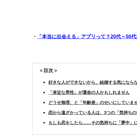
・
「本当に出会える」アプリって？20代～50
＜目次＞
好きな人ができないから、結婚する気になら
「身近な男性」が運命の人かもしれません
どうせ無理、と「年齢差」のせいにしていま
恋から遠ざかっている人は、3つの「気持ちの
もしも恋をしたら……その気持ちに「夢中」