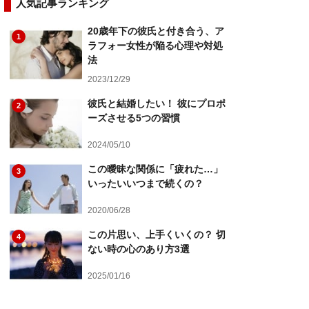
人気記事ランキング
20歳年下の彼氏と付き合う、ア
1
ラフォー女性が陥る心理や対処
法
2023/12/29
彼氏と結婚したい！ 彼にプロポ
2
ーズさせる5つの習慣
2024/05/10
この曖昧な関係に「疲れた…」
3
いったいいつまで続くの？
2020/06/28
この片思い、上手くいくの？ 切
4
ない時の心のあり方3選
2025/01/16