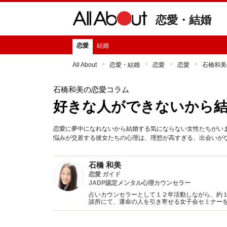
恋愛・結婚
恋愛
結婚
All About
恋愛・結婚
恋愛
恋愛
石橋和美
石橋和美の恋愛コラム
好きな人ができないから
恋愛に夢中になれないから結婚する気にならない女性たちがい
悩みが交差する彼女たちの心理は、理想が高すぎる、出会いが
石橋 和美
恋愛 ガイド
JADP認定メンタル心理カウンセラー
占いカウンセラーとして１２年活動しながら、約１
談所にて、運命の人を引き寄せる女子会セミナーを
も開催しております。 キラキラ引き寄せ心のセッ