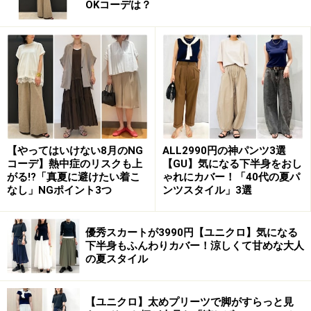
映画『フィフティ・シェイズ・オブ・グレイ』に主演し
OKコーデは？
た女優のDakota Johnson（ダコタ・ジョンソン）はこれ
からのハリウッドを担う期待大の成長株。この日はウィ
メンズのコレクションライン「MICHAEL KORS
COLLECTION（マイケル・コース コレクション）」のシ
ルクシフォン・ハンカチーフ・ドレス（2016スプリン
グ）をまとって来場しました。あえてアシンメトリー
（不ぞろい）に仕上げた裾がエレガンスの極み。艶美な
【やってはいけない8月のNG
ALL2990円の神パンツ3選
カラートーンを、つややかなカーフレザーのベルトが引
コーデ】熱中症のリスクも上
【GU】気になる下半身をおし
き締めています。
がる!?「真夏に避けたい着こ
ゃれにカバー！「40代の夏パ
なし」NGポイント3つ
ンツスタイル」3選
次のページでは、2016年の新作コレクションで登場した
優秀スカートが3990円【ユニクロ】気になる
セレブ達！
下半身もふんわりカバー！涼しくて甘めな大人
の夏スタイル
※記事内容は執筆時点のものです。最新の内容をご確認くださ
い。
【ユニクロ】太めプリーツで脚がすらっと見