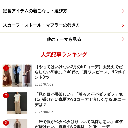
定番アイテムの着こなし・選び方
スカーフ・ストール・マフラーの巻き方
他のテーマも見る
人気記事ランキング
【やってはいけない7月のNGコーデ】太見えでだ
1
らしない印象に!? 40代の「夏ワンピース」NGポイ
ント3つ
2026/07/03
「見た目が暑苦しい」「着ると汗がダラダラ」40
2
代が避けたい真夏のNGコーデ！涼しくなるOKコー
デは？
2026/08/06
「汗で服がベタベタはりついて気持ち悪い」40代
3
が避けたい「真夏のNG素材」とOKコーデ