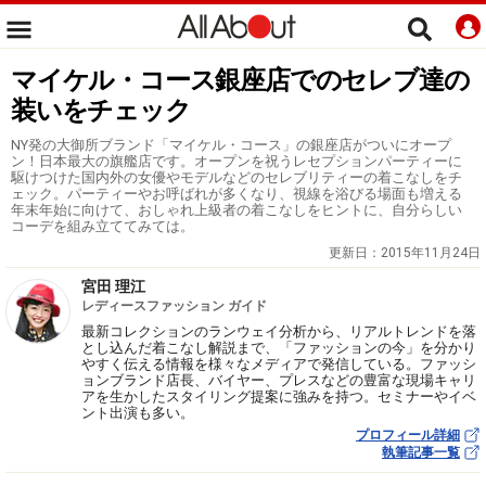
マイケル・コース銀座店でのセレブ達の
装いをチェック
NY発の大御所ブランド「マイケル・コース」の銀座店がついにオープ
ン！日本最大の旗艦店です。オープンを祝うレセプションパーティーに
駆けつけた国内外の女優やモデルなどのセレブリティーの着こなしをチ
ェック。パーティーやお呼ばれが多くなり、視線を浴びる場面も増える
年末年始に向けて、おしゃれ上級者の着こなしをヒントに、自分らしい
コーデを組み立ててみては。
更新日：
2015年11月24日
宮田 理江
レディースファッション ガイド
最新コレクションのランウェイ分析から、リアルトレンドを落
とし込んだ着こなし解説まで、「ファッションの今」を分かり
やすく伝える情報を様々なメディアで発信している。ファッシ
ョンブランド店長、バイヤー、プレスなどの豊富な現場キャリ
アを生かしたスタイリング提案に強みを持つ。セミナーやイベ
ント出演も多い。
プロフィール詳細
執筆記事一覧