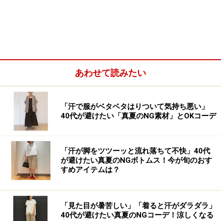
艦店となりました。売り場は地下１階から地上２階まで
３フロアで構成。地下１階には日本初上陸のメンズが入
りました。地上１階はウィメンズアクセサリーの
「MICHAEL MICHAEL KORS（マイケル マイケル・コー
ス）」、２階はコレクションラインの「マイケル・コー
ス コレクション」も加えたバッグ、シューズ、アクセサ
あわせて読みたい
リー、ウエアが集められていて、ブランドの世界観を実
感できます。
「汗で服がベタベタはりついて気持ち悪い」
40代が避けたい「真夏のNG素材」とOKコーデ
◆マイケル・コース＆ダコタ・ジョンソン
「汗が脚をツツーッと流れ落ちて不快」40代
が避けたい真夏のNGボトムス！今が旬のおす
女優のダコタ・ジョンソンとマイケル・コース氏 (C)Getty
すめアイテムは？
Images for Michael Kors
「見た目が暑苦しい」「着ると汗がダラダラ」
40代が避けたい真夏のNGコーデ！涼しくなる