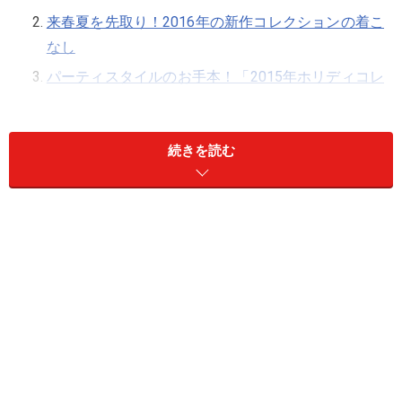
来春夏を先取り！2016年の新作コレクションの着こ
なし
パーティスタイルのお手本！「2015年ホリディコレ
クション」
続きを読む
マイケル・コース銀座店 1F アクセサリー・フロア
(C)Getty Images for Michael Kors
マイケル・コース銀座店 2F レディ・トゥ・ウェア（コレ
クション） (C)Getty Images for Michael Kors
銀座店は世界で初めて、すべてのカテゴリーがそろう旗