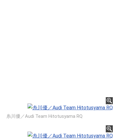
糸川優／Audi Team Hitotusyama RQ