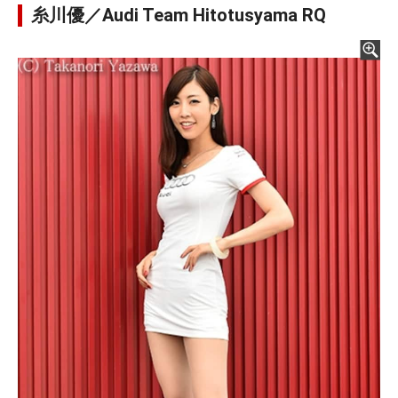
糸川優／Audi Team Hitotusyama RQ