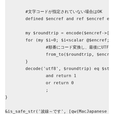
	#文字コードが指定されていない場合はOK

	defined $encref and ref $encref eq 'ARRAY' and scalar @$encref or return 1;

	my $roundtrip = encode($encref->[0], $str);

	for (my $i=0; $i<scalar @$encref; $i++){

		#順番にコード変換し、最後にUTF-8に戻す（生文字列）

		from_to($roundtrip, $encref->[$i], $encref->[$i+1]||'utf8');

	}

	decode('utf8', $roundtrip) eq $str

		and return 1

		or return 0

		;

}

&is_safe_str('波線～です', [qw(MacJapanese cp9