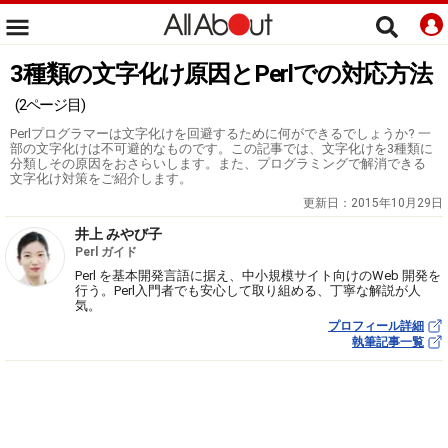
3種類の文字化け原因とPerlでの対応方法
(2ページ目)
Perlプログラマーは文字化けを回避するために何ができるでしょうか? 一
部の文字化けは不可避的なものです。この記事では、文字化けを3種類に
分類しその原因をおさらいします。また、プログラミングで解消できる
文字化け対策をご紹介します。
更新日：
2015年10月29日
井上 みやび子
Perl ガイド
Perl を基本開発言語に据え、中小規模サイト向けのWeb 開発を
行う。Perl入門者でも安心して取り組める、丁寧な解説が人
気。
プロフィール詳細
執筆記事一覧