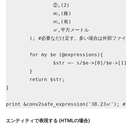
		②,(2)

		㈱,(株)

		㈲,(有)

		㎡,平方メートル

	); #必要なだけ足す。多い場合は外部ファイルにすると分かり易い。

	for my $e (@expressions){

		$str =~ s/$e->[0]/$e->[1]/g;

	}

	return $str;

}

print &conv2safe_expression('38.23㎡'); 
エンティティで表現する (HTMLの場合)