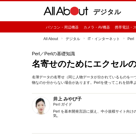
デジタル
パソコン・周辺機器
カメラ・AV機器
携帯電話・
All About
デジタル
IT・インターネット
Perl
Perl
／Perlの基礎知識
名寄せのためにエクセル
名簿データの名寄せ（同じ人物データが分かれているものを一
物なのか分からない場合があります。Perlを使ってこれを効率
井上 みやび子
Perl ガイド
Perl を基本開発言語に据え、中小規模サイト向け
気。