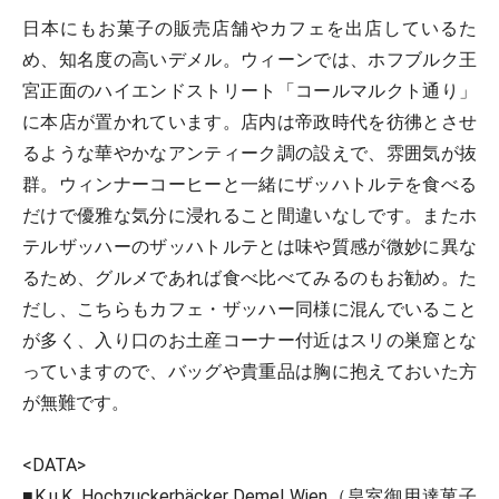
日本にもお菓子の販売店舗やカフェを出店しているた
め、知名度の高いデメル。ウィーンでは、ホフブルク王
宮正面のハイエンドストリート「コールマルクト通り」
に本店が置かれています。店内は帝政時代を彷彿とさせ
るような華やかなアンティーク調の設えで、雰囲気が抜
群。ウィンナーコーヒーと一緒にザッハトルテを食べる
だけで優雅な気分に浸れること間違いなしです。またホ
テルザッハーのザッハトルテとは味や質感が微妙に異な
るため、グルメであれば食べ比べてみるのもお勧め。た
だし、こちらもカフェ・ザッハー同様に混んでいること
が多く、入り口のお土産コーナー付近はスリの巣窟とな
っていますので、バッグや貴重品は胸に抱えておいた方
が無難です。
<DATA>
■K.u.K. Hochzuckerbäcker Demel Wien（皇室御用達菓子