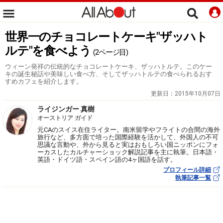
世界一のチョコレートケーキ"ザッハト
ルテ"を食べよう
(2ページ目)
ウィーン発祥の伝統的なチョコレートケーキ、ザッハトルテ。このケー
キの誕生秘話や美味しい食べ方、そしてザッハトルテの食べられるおす
すめカフェを紹介します。
更新日：
2015年10月07日
ライジンガー 真樹
オーストリア ガイド
元CAのスイス在住ライター。南米留学やフライトの合間の海外
旅行など、多方面で培った国際経験を活かして、外国人の不可
思議な言動や、外から見ると実はおもしろい国ニッポンにフォ
ーカスしたカルチャーショック解説記事を主に執筆。日本語・
英語・ドイツ語・スペイン語の4ヶ国語を話す。
プロフィール詳細
執筆記事一覧