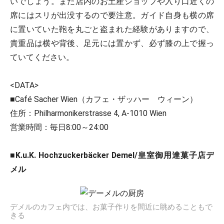
いでしょう。また店内のお土産ショップや入り口近くの
席にはスリが出没するので要注意。ガイド自身も横の席
に置いていた鞄を丸ごと盗まれた経験がありますので、
貴重品は横や背後、足元には置かず、必ず膝の上で握っ
ていてください。
<DATA>
■Café Sacher Wien（カフェ・ザッハー ウィーン）
住所：Philharmonikerstrasse 4, A-1010 Wien
営業時間：毎日8:00～24:00
■K.u.K. Hochzuckerbäcker Demel/皇室御用達菓子店デ
メル
デメルのカフェ内では、お菓子作りを間近に眺めることもで
きる