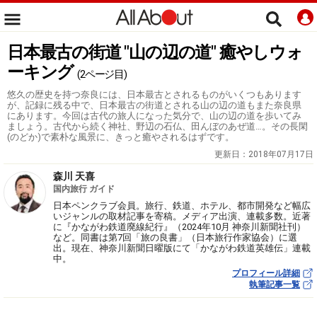
日本最古の街道 "山の辺の道" 癒やしウォ
ーキング
(2ページ目)
悠久の歴史を持つ奈良には、日本最古とされるものがいくつもあります
が、記録に残る中で、日本最古の街道とされる山の辺の道もまた奈良県
にあります。今回は古代の旅人になった気分で、山の辺の道を歩いてみ
ましょう。古代から続く神社、野辺の石仏、田んぼのあぜ道…。その長閑
(のどか)で素朴な風景に、きっと癒やされるはずです。
更新日：
2018年07月17日
森川 天喜
国内旅行 ガイド
日本ペンクラブ会員。旅行、鉄道、ホテル、都市開発など幅広
いジャンルの取材記事を寄稿。メディア出演、連載多数。近著
に『かながわ鉄道廃線紀行』（2024年10月 神奈川新聞社刊）
など。同書は第7回「旅の良書」（日本旅行作家協会）に選
出。現在、神奈川新聞日曜版にて「かながわ鉄道英雄伝」連載
中。
プロフィール詳細
執筆記事一覧