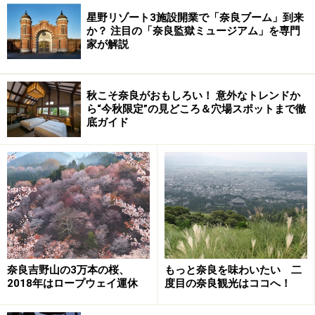
星野リゾート3施設開業で「奈良ブーム」到来
か？ 注目の「奈良監獄ミュージアム」を専門
家が解説
秋こそ奈良がおもしろい！ 意外なトレンドか
ら“今秋限定”の見どころ＆穴場スポットまで徹
底ガイド
奈良吉野山の3万本の桜、
もっと奈良を味わいたい 二
2018年はロープウェイ運休
度目の奈良観光はココへ！