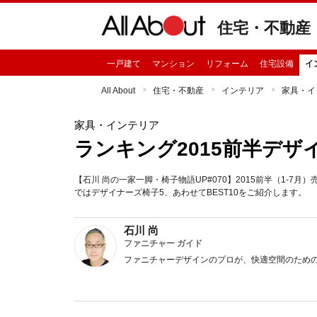
住宅・不動産
一戸建て
マンション
リフォーム
住宅設備
イ
All About
住宅・不動産
インテリア
家具・イ
家具・インテリア
ランキング2015前半デザ
【石川 尚の一家一脚・椅子物語UP#070】2015前半（1-
ではデザイナーズ椅子5、あわせてBEST10をご紹介します。
石川 尚
ファニチャー ガイド
ファニチャーデザインのプロが、快適空間のため