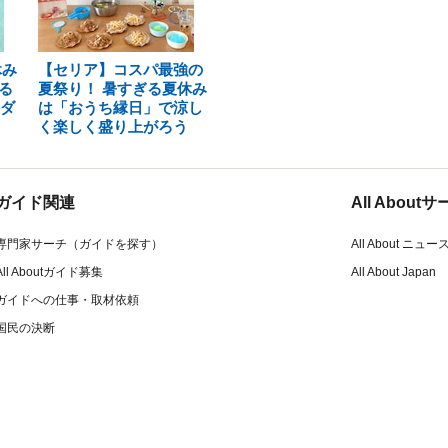
休み
【セリア】コスパ最強の
る
夏祭り！ 暑すぎる夏休み
【ダ
は「おうち縁日」で涼し
く楽しく盛り上がろう
ガイド関連
All Abou
専門家サーチ（ガイドを探す）
All About ニュー
All Aboutガイド募集
All About Japan
ガイドへの仕事・取材依頼
国民の決断