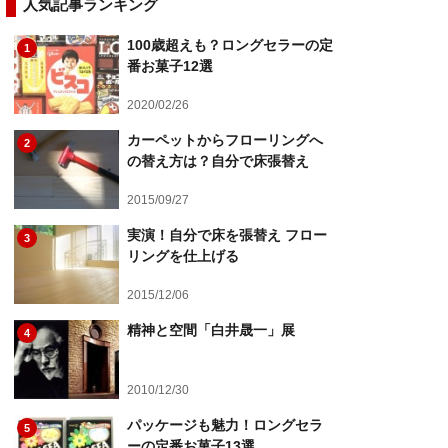
人気記事ランキング
100歳超えも？ロングセラーの定
1
番お菓子12選
2020/02/26
カーペットからフローリングへ
2
の替え方は？自分で床張替え
2015/09/27
実演！自分で床を張替え フロー
3
リングを仕上げる
2015/12/06
精神と空間「白井晟一」展
4
2010/12/30
パッケージも魅力！ロングセラ
5
ーの定番お菓子13選