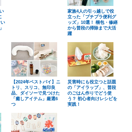
い
家族4人の引っ越しで役
に
立った「プチプラ便利グ
ない
ッズ」10選！ 梱包・修繕
」
から普段の掃除まで大活
躍
【2024年ベストバイ】ニ
災害時にも役立つと話題
トリ、スリコ、無印良
の「アイラップ」、普段
品、ダイソーで見つけた
のごはん作りでどう使
「癒しアイテム」厳選6
う？ 初心者向けレシピを
つ
実践！