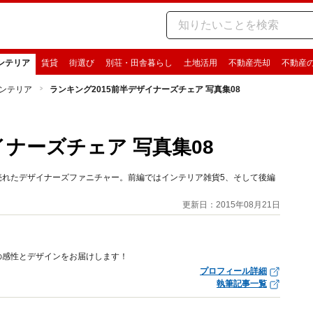
ンテリア
賃貸
街選び
別荘・田舎暮らし
土地活用
不動産売却
不動産
ンテリア
ランキング2015前半デザイナーズチェア 写真集08
イナーズチェア 写真集08
7月）売れたデザイナーズファニチャー。前編ではインテリア雑貨5、そして後編
更新日：2015年08月21日
の感性とデザインをお届けします！
プロフィール詳細
執筆記事一覧