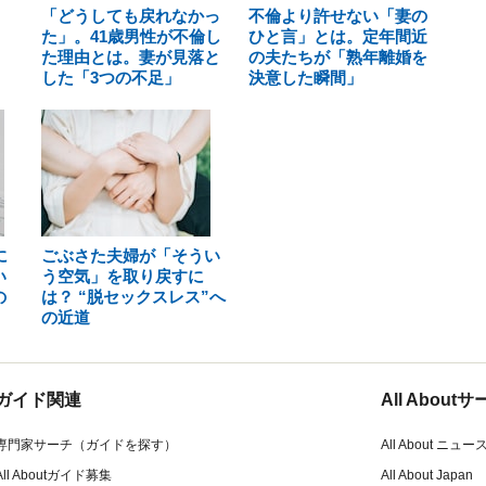
「どうしても戻れなかっ
不倫より許せない「妻の
た」。41歳男性が不倫し
ひと言」とは。定年間近
た理由とは。妻が見落と
の夫たちが「熟年離婚を
した「3つの不足」
決意した瞬間」
に
ごぶさた夫婦が「そうい
い
う空気」を取り戻すに
の
は？ “脱セックスレス”へ
の近道
ガイド関連
All Abou
専門家サーチ（ガイドを探す）
All About ニュー
All Aboutガイド募集
All About Japan