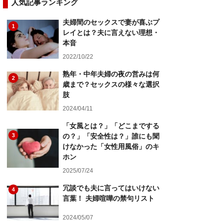
人気記事ランキング
夫婦間のセックスで妻が喜ぶプ
1
レイとは？夫に言えない理想・
本音
2022/10/22
熟年・中年夫婦の夜の営みは何
2
歳まで？セックスの様々な選択
肢
2024/04/11
「女風とは？」「どこまでする
3
の？」「安全性は？」誰にも聞
けなかった「女性用風俗」のキ
ホン
2025/07/24
冗談でも夫に言ってはいけない
4
言葉！ 夫婦喧嘩の禁句リスト
2024/05/07