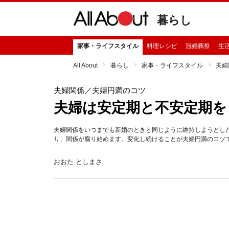
暮らし
家事・ライフスタイル
料理レシピ
冠婚葬祭
生
All About
暮らし
家事・ライフスタイル
夫婦
夫婦関係
／夫婦円満のコツ
夫婦は安定期と不安定期を
夫婦関係をいつまでも新婚のときと同じように維持しようとし
り、関係が腐り始めます。変化し続けることが夫婦円満のコツ
おおた としまさ