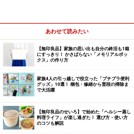
季節感を大切にする茶道では、金魚のカタチに折ったふくさ
で涼しさを演出する日本人ならではの知恵も
あわせて読みたい
1．いつもの家電にひと手間かけて、お手軽
【無印良品】家族の思い出も自分の終活も1箱
にすっきり！ かさばらない「メモリアルボッ
アロマテラピー
クス」の作り方
アロマテラピー
と聞くと、なんとなく難しそうに聞こえ
てしまうかもしれません。ですが実際はとても手軽で、
家族4人の引っ越しで役立った「プチプラ便利
グッズ」10選！ 梱包・修繕から普段の掃除ま
すぐに効果を実感することができます。いつもの家電に
で大活躍
精油（植物に由来する揮発性の油）を1～2滴垂らすだけ
で、心地よい香りのインテリアになります。
【無印良品のせいろ】で始めた「ヘルシー蒸し
料理ライフ」が楽し過ぎた！ 選び方・使い方
のコツも解説