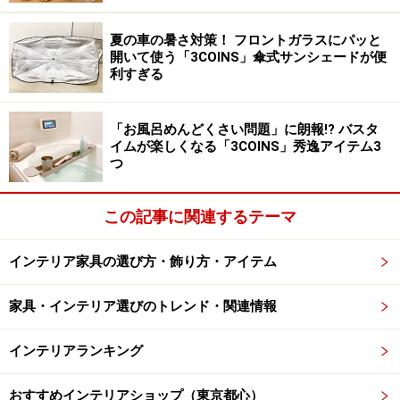
多く含み、消化不良や食欲不振にも効きます。嗅ぐだけ
で体感温度を下げるという実験結果も出ているとの事。
夏の車の暑さ対策！ フロントガラスにパッと
開いて使う「3COINS」傘式サンシェードが便
利すぎる
レモン
爽やかな香りで男女共に人気のある香り。優れた殺菌作
「お風呂めんどくさい問題」に朗報!? バスタ
イムが楽しくなる「3COINS」秀逸アイテム3
用で室内の空気を浄化するとともに、免疫力を高める効
つ
果も。
レモングラス
この記事に関連するテーマ
タイ料理によく使われているスパイスで、フレッシュな
インテリア家具の選び方・飾り方・アイテム
香りが特徴。虫の嫌う香りを含有しているため、部屋に
香らせておくと虫除けにも。
家具・インテリア選びのトレンド・関連情報
インテリアランキング
暑さからくるダルさをリフレッシュしてくれる香り３種
おすすめインテリアショップ（東京都心）