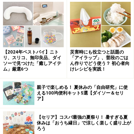
【2024年ベストバイ】ニト
災害時にも役立つと話題の
リ、スリコ、無印良品、ダイ
「アイラップ」、普段のごは
ソーで見つけた「癒しアイテ
ん作りでどう使う？ 初心者向
ム」厳選6つ
けレシピを実践！
ポイントは、きちんとした精油を専門店で手に入れるこ
と。全国的に展開している専門店としては、「
生活の
親子で楽しめる！ 夏休みの「自由研究」に使
える100均便利キット5選【ダイソー＆セリ
木
」や「
ニールズヤード
」等があります。夏にお勧めす
ア】
る香りは以下の3種類の精油です。
ペパーミント
【セリア】コスパ最強の夏祭り！ 暑すぎる夏
休みは「おうち縁日」で涼しく楽しく盛り上が
スーッとする代表格の香りで、メントールという成分を
ろう