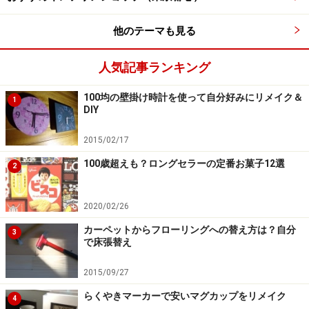
他のテーマも見る
効果をすぐに実感できる精油のお手軽な使
人気記事ランキング
い方
100均の壁掛け時計を使って自分好みにリメイク＆
1
・エアコンのフィルターにオイルを垂らす
DIY
エアコンのフィルターを掃除する一手間に加えて、オイ
2015/02/17
ルを1～2滴垂らすと、風と一緒に爽やかな香りが広がり
100歳超えも？ロングセラーの定番お菓子12選
体感温度を下げてくれます。違う香りを楽しみたい際
2
は、再度水洗いしてください。
2020/02/26
カーペットからフローリングへの替え方は？自分
3
で床張替え
エアコンのフィルターを水洗いしても一瞬で乾きます
2015/09/27
らくやきマーカーで安いマグカップをリメイク
4
・サーキュレーターや、扇風機にオイルを垂らしたリボ