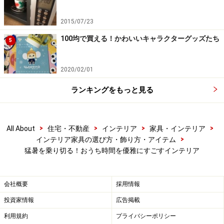
ンを結ぶ
2015/07/23
お気に入りのリボン（麻やコットン等の天然素材が精油
を含むのでおすすめです）に精油を垂らすと、ふんわり
100均で買える！かわいいキャラクターグッズたち
5
と香りが風に乗って漂います。シミがつく場合があるの
で、捨ててもいいリボンをお使いください。
2020/02/01
ランキングをもっと見る
サーキュレーターで部屋の空気を循環させると冷やしすぎな
いで涼感が得られます
>
>
>
>
All About
住宅・不動産
インテリア
家具・インテリア
>
インテリア家具の選び方・飾り方・アイテム
猛暑を乗り切る！おうち時間を優雅にすごすインテリア
※記事内容は執筆時点のものです。最新の内容をご確認くださ
い。
会社概要
採用情報
次のページへ
1
/
3
投資家情報
広告掲載
利用規約
プライバシーポリシー