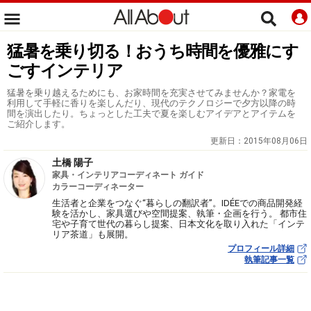
猛暑を乗り切る！おうち時間を優雅にす
ごすインテリア
猛暑を乗り越えるためにも、お家時間を充実させてみませんか？家電を
利用して手軽に香りを楽しんだり、現代のテクノロジーで夕方以降の時
間を演出したり。ちょっとした工夫で夏を楽しむアイデアとアイテムを
ご紹介します。
更新日：
2015年08月06日
土橋 陽子
家具・インテリアコーディネート ガイド
カラーコーディネーター
生活者と企業をつなぐ“暮らしの翻訳者”。IDÉEでの商品開発経
験を活かし、家具選びや空間提案、執筆・企画を行う。 都市住
宅や子育て世代の暮らし提案、日本文化を取り入れた「インテ
リア茶道」も展開。
プロフィール詳細
執筆記事一覧