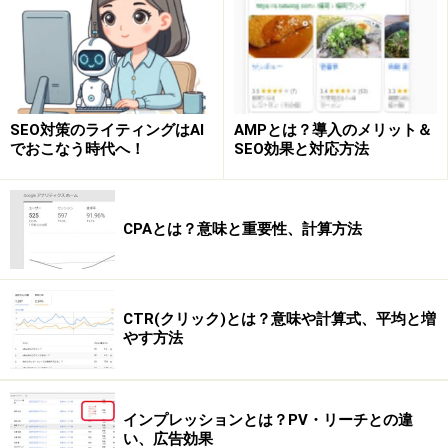
更新頻度と検索順位のかかわりについて否定的な見解を
示す必要もあるのではないでしょうか。
SEO対策のライティングはAI
AMPとは？導入のメリット＆
多くのWebサイトに当てはまること
でおこなう時代へ！
SEO効果と対応方法
とはいえ、コンテンツの質というものを紐解いていくと
見えてくるものがあります。
CPAとは？意味と重要性、計算方法
それは、大変多くのWebサイトにおいて、時間の経過と
ともに既に載っている情報を変更するべき点や、新しく
情報を付け加えるべき点が少なからず存在しているとい
CTR(クリック)とは？意味や計算式、平均と増
やす方法
う事実です。
これが例えば、過去における覆ることのない既成事実で
インプレッションとは？PV・リーチとの違
あった場合、完全に対象外となってしまいますが、その
い、広告効果