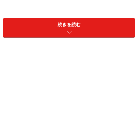
■更新日時ファイルの例
続きを読む
うえのスクリーンショットは、更新日時の一部を示した
例です。過去のSEO実験や検証から考査すると、やはり
更新を数か月・数年と怠るほど下落の一途を辿り、加え
て、以前よりも上値が重いという傾向にあるようです。
もちろん様々な検証サイトを保有している中で、多少の
誤差はあるのですが、方向性において同様の兆候が多く
見られるようです(保有サイト、つまり数の諸事情もあり
ますので、今後も引き続き行っていきます)。
Googleの想い
Googleはコンテンツの質を第一としています。しかし、