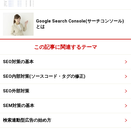
他の多くのホームページが当てはまってしまうのです。
Google Search Console(サーチコンソール)
次のページでは、その内容をもう少し掘り下げていきま
とは
す。
この記事に関連するテーマ
SEO対策の基本
※記事内容は執筆時点のものです。最新の内容をご確認くださ
SEO内部対策(ソースコード・タグの修正)
い。
※OSやアプリ、ソフトのバージョンによっては画面表示、操作方
法が異なる可能性があります。
SEO外部対策
SEM対策の基本
次のページへ
1
/
2
検索連動型広告の始め方