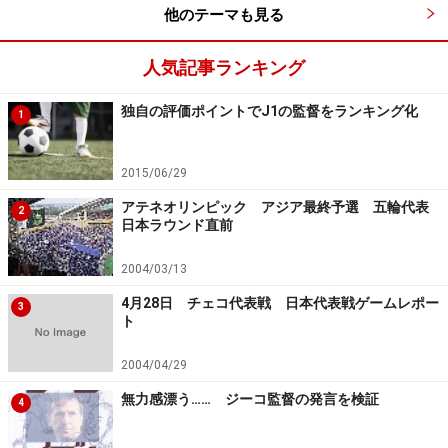
他のテーマも見る
人気記事ランキング
独自の評価ポイントでJ1の監督をランキング化
1
2015/06/29
アテネオリンピック アジア最終予選 五輪代表
2
日本ラウンド直前
2004/03/13
4月28日 チェコ代表戦 日本代表戦ゲームレポー
3
ト
2004/04/29
無力感漂う…… ジーコ監督の発言を検証
4