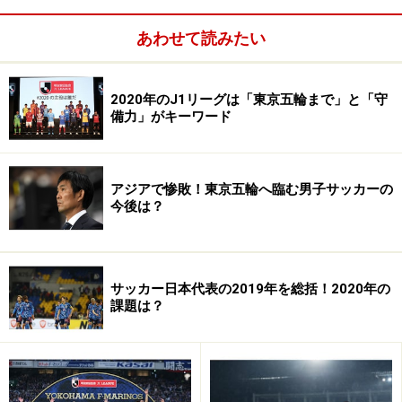
み取れたからだ。このため、今回は20試合としてみた。
あわせて読みたい
ポイントはそれぞれ10に設定。
五つ目の外国人選手は、戦力をアップさせる有効な手立
2020年のJ1リーグは「東京五輪まで」と「守
備力」がキーワード
てだ。ポイントはひとり当たり15とした。ケガなどで試
合に出ていない選手もカウントするが、日本に帰化した
選手、Jリーグの登録において外国人に扱われない選手
アジアで惨敗！東京五輪へ臨む男子サッカーの
は含んでいない。
今後は？
チームの性格を「経験」という側面からさらに浮き彫り
にするために、以下のデータを三つ追加する。
サッカー日本代表の2019年を総括！2020年の
課題は？
（6）J1リーグ100試合以上出場選手の総数＝ひとり5ポ
イント
（7）J1リーグ200試合以上出場選手の総数＝ひとり10ポ
イント