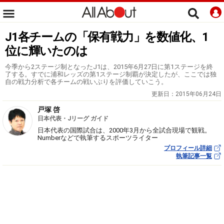
J1各チームの「保有戦力」を数値化、1
位に輝いたのは
今季から2ステージ制となったJ1は、2015年6月27日に第1ステージを終
了する。すでに浦和レッズの第1ステージ制覇が決定したが、ここでは独
自の戦力分析で各チームの戦いぶりを評価していこう。
更新日：
2015年06月24日
戸塚 啓
日本代表・Jリーグ ガイド
日本代表の国際試合は、2000年3月から全試合現場で観戦。
Numberなどで執筆するスポーツライター
プロフィール詳細
執筆記事一覧