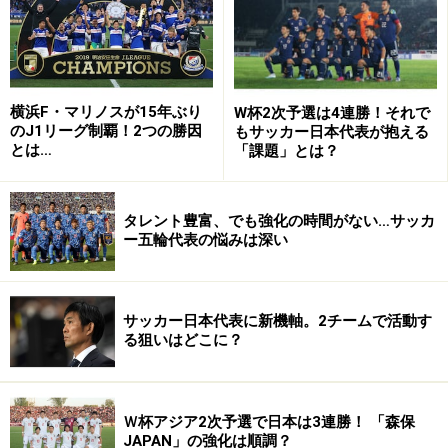
（8）J1リーグ300試合以上出場選手の総数＝ひとり15ポ
イント
200試合以上出場の選手は（6）に含まず、（7）だけと
横浜F・マリノスが15年ぶり
W杯2次予選は4連勝！それで
する。300試合以上出場の選手も同様に（5）、（6）に
のJ1リーグ制覇！2つの勝因
もサッカー日本代表が抱える
とは…
「課題」とは？
は含まれない。数字は2015年シーズン開幕前のものとす
る。
タレント豊富、でも強化の時間がない…サッカ
ー五輪代表の悩みは深い
>>つぎのページでは、いよいよ「保有戦力」ランキング
を発表
サッカー日本代表に新機軸。2チームで活動す
る狙いはどこに？
※記事内容は執筆時点のものです。最新の内容をご確認くださ
い。
Ｗ杯アジア2次予選で日本は3連勝！ 「森保
次のページへ
1
/
2
JAPAN」の強化は順調？