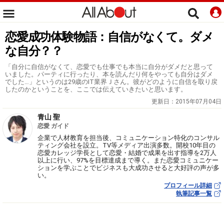
恋愛成功体験物語：自信がなくて。ダメ
な自分？？
「自分に自信がなくて、恋愛でも仕事でも本当に自分がダメだと思って
いました。パーティに行ったり、本を読んだり何をやっても自分はダメ
でした…」というのは29歳のIT業界Ｊさん。彼がどのように自信を取り戻
したのかということを、ここでは伝えていきたいと思います。
更新日：
2015年07月04日
青山 聖
恋愛 ガイド
企業で人材教育を担当後、コミュニケーション特化のコンサル
ティング会社を設立。TV等メディア出演多数。開校10年目の
恋愛カレッジ学長として恋愛・結婚で成果を出す指導を2万人
以上に行い、97%を目標達成まで導く。また恋愛コミュニケー
ションを学ぶことでビジネスも大成功させると大好評の声が多
い。
プロフィール詳細
執筆記事一覧