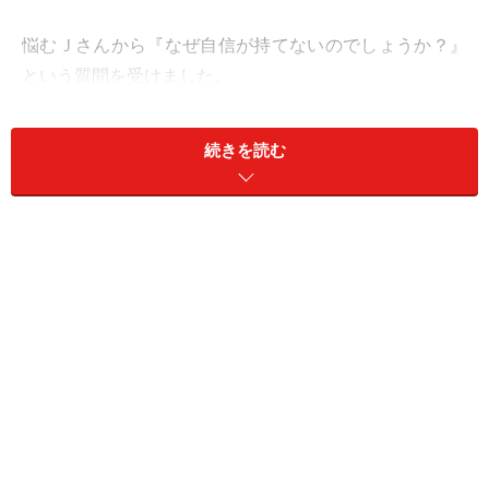
悩むＪさんから『なぜ自信が持てないのでしょうか？』
という質問を受けました。
私は『成功に執着して下さい』『自分の成功を認識して
続きを読む
下さい』という言葉を伝え、その方法を教えてきまし
た。
そして、次第にＪさんは変わっていくのです。
>>自信をつける方法とは？
※記事内容は執筆時点のものです。最新の内容をご確認くださ
い。
次のページへ
1
/
2