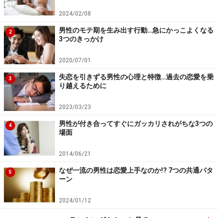
2024/02/08
男性のモテ期を生み出す行動…急にかっこよくなる
2
3つのきっかけ
2020/07/01
失恋を引きずる男性の心理と特徴…過去の恋愛を乗
3
り越えるために
2023/03/23
男性が付き合ってすぐにガッカリされがちな3つの
4
場面
2014/06/21
なぜ一流の男性は恋愛上手なのか!? 7つの共通パタ
5
ーン
2024/01/12