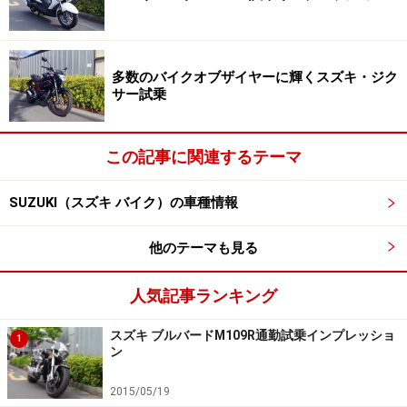
たエンジンは当時既に販売されていたロードバイク ボ
ルティーと共通のエンジンを採用していました。私は以
前ボルティを所有していたことがありますが、5万キロ
多数のバイクオブザイヤーに輝くスズキ・ジク
走って多少エンジンから異音が出るようになっていまし
サー試乗
たが、当たり前のメンテナンスだけで元気に走ってくれ
ました。
この記事に関連するテーマ
ボルティは廃盤となり、後継機としてST250が販売され
SUZUKI（スズキ バイク）の車種情報
ましたが新設計エンジンが採用された為、グラストラッ
カーも同タイミングでマイナーチェンジが実施され、
他のテーマも見る
ST250のエンジンを搭載しました。
人気記事ランキング
2015年現在もST250、グラストラッカー共にカタログに
ラインナップされている息の長いモデルと言えます。ま
スズキ ブルバードM109R通勤試乗インプレッショ
1
ン
た、どちらの車両もJ438型と呼ばれるエンジンが搭載さ
れており、二次減速比の違いこそあれ、全く同じエンジ
2015/05/19