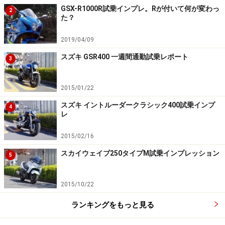
ンを搭載しています。
GSX-R1000R試乗インプレ。Rが付いて何が変わっ
2
た？
※記事内容は執筆時点のものです。最新の内容をご確認くださ
2019/04/09
い。
スズキ GSR400 一週間通勤試乗レポート
3
次のページへ
1
/
2
2015/01/22
スズキ イントルーダークラシック400試乗インプ
4
レ
2015/02/16
スカイウェイブ250タイプM試乗インプレッション
5
2015/10/22
ランキングをもっと見る