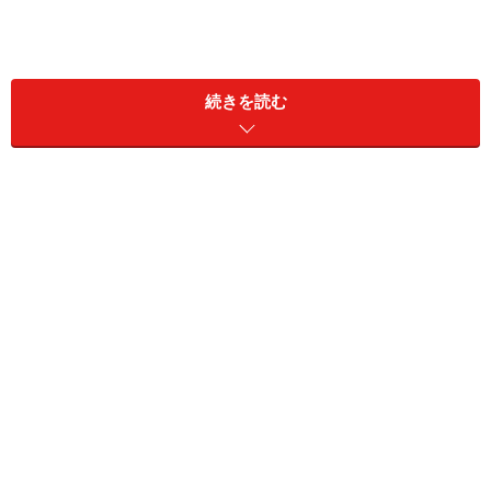
前述したホンダFTRやヤマハのTWがオフロードを走行す
ることを想定したブロックタイヤが装備されているのに
続きを読む
対して、グラストラッカーはロードタイプを装備してい
るので、他の二台に比べてもストリートバイクとしての
使い勝手を考えた車両と言えます。
グラストラッカーにはバリエーションモデルとしてタイ
ヤの径を大きくし、ブロックパターンを採用、フロント
フォークとリアサスペンション、スイングアームを延長
したグラストラッカービッグボーイというモデルが存在
します。