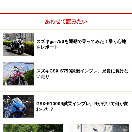
あわせて読みたい
スズキgsr750を通勤で乗ってみた！乗り心地
をレポート
スズキGSX-S750試乗インプレ。兄貴に負けな
こちらのモデルはFTRやTWに近いトラッカーバイクの気
い走り
質が高いモデルと言えますが、今回はグラストラッカー
を一週間通勤で試乗してインプレッションをお届けしま
す。
GSX-R1000R試乗インプレ。Rが付いて何が変
わった？
心臓部のシングルエンジンはスズキ伝統の
249cc空冷単気筒