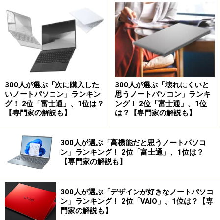
特に大画面の製品は、テレビ機能等も含めあらゆる娯楽
がこの一台で収まるようにつくられています。従来のパ
ソコンとしての完成度に加え、画面に触れて楽しむ娯楽
機能が追加されたこのジャンルの製品は子供から大人ま
で楽しめる家族向けパソコンとしてもピッタリの一台で
300人が選ぶ「次に購入した
300人が選ぶ「壊れにくいと
いノートパソコン」ランキン
思うノートパソコン」ランキ
しょう。
グ！ 2位「富士通」、1位は？
ング！ 2位「富士通」、1位
【専門家の解説も】
は？【専門家の解説も】
300人が選ぶ「高機能だと思うノートパソコ
※記事内容は執筆時点のものです。最新の内容をご確認くださ
ン」ランキング！ 2位「富士通」、1位は？
い。
【専門家の解説も】
次のページへ
1
/
2
300人が選ぶ「デザインが好きなノートパソコ
ン」ランキング！ 2位「VAIO」、1位は？【専
門家の解説も】