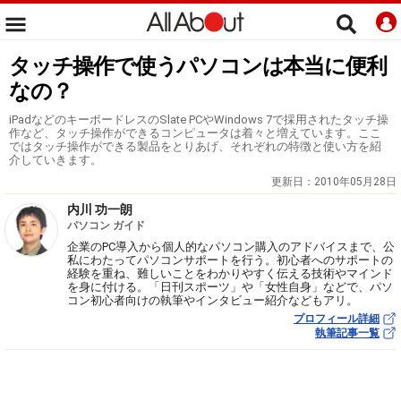
タッチ操作で使うパソコンは本当に便利
なの？
iPadなどのキーボードレスのSlate PCやWindows 7で採用されたタッチ操
作など、タッチ操作ができるコンピュータは着々と増えています。ここ
ではタッチ操作ができる製品をとりあげ、それぞれの特徴と使い方を紹
介していきます。
更新日：
2010年05月28日
内川 功一朗
パソコン ガイド
企業のPC導入から個人的なパソコン購入のアドバイスまで、公
私にわたってパソコンサポートを行う。初心者へのサポートの
経験を重ね、難しいことをわかりやすく伝える技術やマインド
を身に付ける。「日刊スポーツ」や「女性自身」などで、パソ
コン初心者向けの執筆やインタビュー紹介などもアリ。
プロフィール詳細
執筆記事一覧