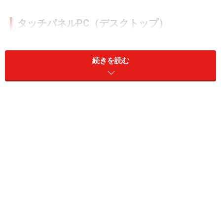
タッチパネルPC（デスクトップ）
タッチ操作が可能なデスクトップ型パソコンは画面をキ
ャンパスに見立て自由に落書きしたり、大きなボタンを
続きを読む
用意して簡単に操作できるよう考えられています。触れ
て楽しいパソコンという点では、デスクトップ型のタッ
チパネルパソコンに勝るものは無いでしょう。