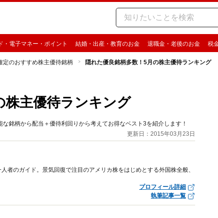
ド・電子マネー・ポイント
結婚・出産・教育のお金
退職金・老後のお金
税
確定のおすすめ株主優待銘柄
隠れた優良銘柄多数！5月の株主優待ランキング
の株主優待ランキング
可能な銘柄から配当＋優待利回りから考えてお得なベスト3を紹介します！
更新日：2015年03月23日
一人者のガイド。景気回復で注目のアメリカ株をはじめとする外国株全般、
プロフィール詳細
執筆記事一覧