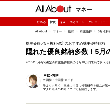
マネー
貯める
投資
保険
住宅ローン
クレジットカー
All About
マネー
投資
株主優待
5月権利
株主優待
／5月権利確定のおすすめ株主優待銘柄
隠れた優良銘柄多数！5月
2015年5月権利確定の株主優待銘柄のうち10万円未満で購入
戸松 信博
外国株・中国株 ガイド
誰よりも早く中国株に注目し投資研究を積んだ第
マクロ経済の動向についても解説します。