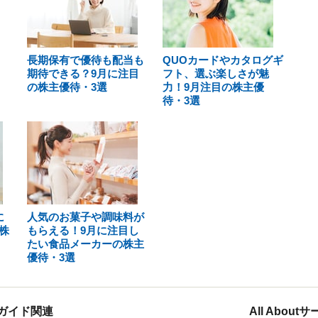
長期保有で優待も配当も
QUOカードやカタログギ
期待できる？9月に注目
フト、選ぶ楽しさが魅
の株主優待・3選
力！9月注目の株主優
待・3選
に
人気のお菓子や調味料が
株
もらえる！9月に注目し
たい食品メーカーの株主
優待・3選
ガイド関連
All Abou