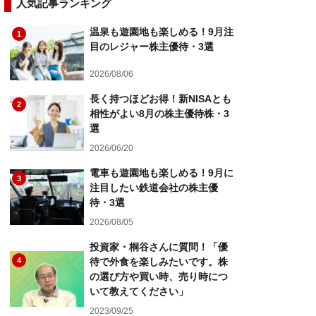
人気記事ランキング
温泉も遊園地も楽しめる！9月注
1
目のレジャー株主優待・3選
2026/08/06
長く持つほどお得！新NISAとも
2
相性がよい8月の株主優待株・3
選
2026/06/20
電車も遊園地も楽しめる！9月に
3
注目したい鉄道会社の株主優
待・3選
2026/08/05
投資家・桐谷さんに質問！「優
4
待で外食を楽しみたいです。株
の選び方や買い時、売り時につ
いて教えてください」
2023/09/25