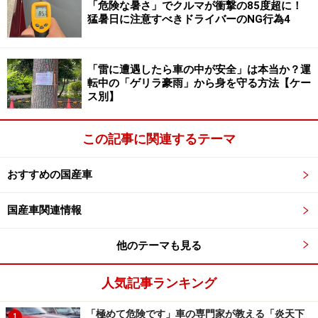
「危険な暑さ」でクルマが衝撃の85度超に！
市販化の可能性はほとんどないとのことだが、発売され
猛暑日に注意すべきドライバーのNG行為4
れば話題を集めそうだ。
「雷に遭遇したら車の中が安全」は本当か？運
日産が「究極のスマートバーベキューカー」と呼ぶ、商
転中の「ゲリラ豪雨」から身を守る方法【ケー
用電気自動車e-NV200ベースのバーベキューカーもユニ
ス別】
ーク。スイッチひとつでバーベキューが始められる電気
グリルや冷蔵庫、シンク付キッチン、調理道具、生ゴミ
この記事に関連するテーマ
処理機などの引き出し式になっていて、車外に引き出し
おすすめの国産車
て使えるもの。
国産車関連情報
他のテーマも見る
日産が出展したコンセプトカーの「究極のスマートバーベキ
ューカー」。クラウドファンディングで出資を募り、2500万
円を出資した人に1台限定でオーダーメイド提供も予定して
人気記事ランキング
いるという
「極めて危険です」車の専門家が教える「炎天下
1