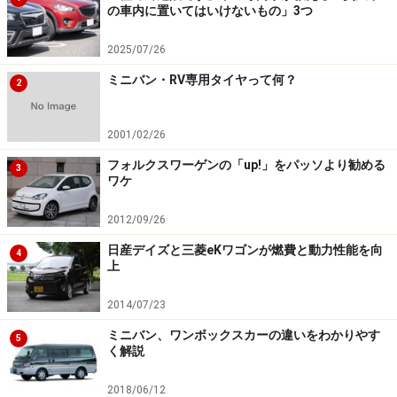
の車内に置いてはいけないもの」3つ
さらに、クラウドファンディングにより一般から出資を
募り、支援するとバーベキューイベントやパーティなど
2025/07/26
の招待などのイベントに参加できるほか、さらに2500万
ミニバン・RV専用タイヤって何？
2
円の支援をした限定1人には「究極のスマートバーベキ
ュー」実車のオーダーメイド提供を予定しているそう
2001/02/26
だ。
フォルクスワーゲンの「up!」をパッソより勧める
3
ワケ
次ページ
は、人気キャンピングカーの代表例について
2012/09/26
※記事内容は執筆時点のものです。最新の内容をご確認くださ
日産デイズと三菱eKワゴンが燃費と動力性能を向
い。
4
上
2014/07/23
次のページへ
1
/
3
ミニバン、ワンボックスカーの違いをわかりやす
5
く解説
2018/06/12