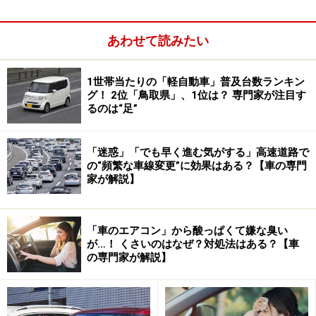
が出展
あわせて読みたい
ホンダの参考出品車「N-TRUCK」とトレーラー「N-
CAMP」。残念ながら市販化の可能性はないようだが、N-
1世帯当たりの「軽自動車」普及台数ランキン
BOXをベースにしたピックアップトラックとコンパクトなト
グ！ 2位「鳥取県」、1位は？ 専門家が注目す
レーラーは注目の的だった
るのは“足”
「迷惑」「でも早く進む気がする」高速道路で
の“頻繁な車線変更”に効果はある？【車の専門
家が解説】
「車のエアコン」から酸っぱくて嫌な臭い
が…！ くさいのはなぜ？対処法はある？【車
の専門家が解説】