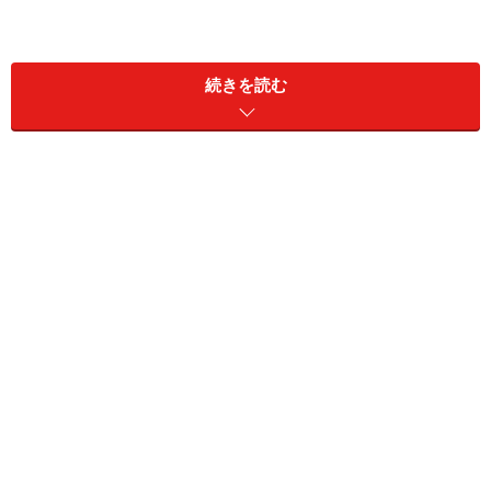
続きを読む
購入する人も従来のシニア層中心から、子どもがいるフ
ァミリー層やペット連れの夫婦、趣味をもつ独身まで幅
広くなっていて、サイズやタイプ、価格など数多くのモ
デルから選べるようになったのが大きい。
今回は、2月中旬に幕張メッセで開催された「Japan
CampingCar Show2015」での注目モデルをご紹介した
い。
自動車メーカーが注目のコンセプトモデル