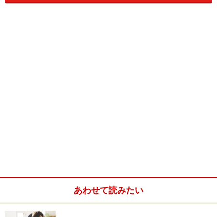
保険料の払い方には月払い、半年払い、年払い、前納・
一括払いなどがあります。中でも一時払いは、支払う保
険料の総額が最も安くなる払い方です。まとめて払う
と、それぞれの払い方に応じた割引率が適用されて保険
料が割り引かれますが、その割引率は一時払いが最も高
いからです。つまり、同じ保障を得るために支払う保険
料を少なくできるということです。
一時払いできる保険の種類は終身保険、養老保険、個人
年金保険、こども保険などです。これらの保険は、一時
払いを含めて払い方を選択できる商品と、一時払いのみ
の商品があります。最近では定年退職者向けに一時払い
専用の商品が販売されるようになっています。
あわせて読みたい