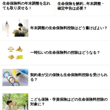
の年の所得から控除され、所得税と住民税が安くなる税
生命保険料の年末調整を忘れ
生命保険を解約…年末調整・
法上の特典です。
ても取り戻せる！
確定申告は必要？
生命保険料控除には「一般の生命保険料控除」、「介護
年末調整の生命保険料控除はどう書けばよい？
医療保険料控除」、「個人年金保険料控除」の3つがあ
ります。また、支払った年間保険料の金額によって異な
る控除が受けられます（控除額は下表参照）。
一時払いの生命保険料の控除はどうなる？
控除の最高額は「一般生命保険料控除」、「介護医療保
険料控除」、「個人年金保険料控除」それぞれ4万円
（住民税は2万8000円）で、合計して12万円です。平成
契約者が父の保険も生命保険料控除を受けられ
23年12月31日までに加入した旧契約は「一般の生命保険
る？
料控除」、「個人年金保険料控除」それぞれで5万円
（住民税は3万5000円）で、合計して10万円（住民税は7
万円）です。
こども保険・学資保険はどの生命保険料控除の
対象に？