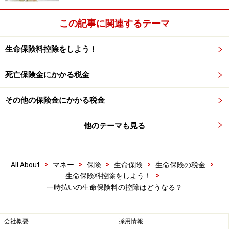
契約した時期によって控除額が変わる（クリックで拡大）。
この記事に関連するテーマ
生命保険料控除をしよう！
個人年金保険に一時払いで加入した場合は
死亡保険金にかかる税金
注意
一時払いで契約した生命保険の保険料も、払った年に限
その他の保険金にかかる税金
りますが、全額が「一般の生命保険料控除」または「介
他のテーマも見る
護医療保険料控除」の対象になります。
個人年金保険を一時払いで契約した場合も「一般の生命
>
>
>
>
>
All About
マネー
保険
生命保険
生命保険の税金
保険料控除」の対象となり、「個人年金保険料控除」の
>
生命保険料控除をしよう！
対象にはなりません。個人年金保険料控除が適用される
一時払いの生命保険料の控除はどうなる？
条件のひとつに、「10年以上の期間にわたる定期的な保
険料の払い込み」があるためです。
会社概要
採用情報