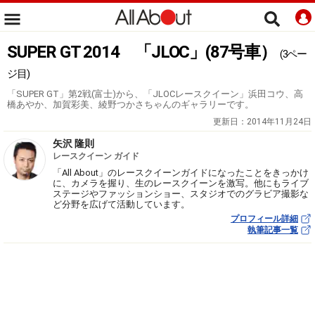
SUPER GT 2014 「JLOC」(87号車）
(3ペー
ジ目)
「SUPER GT」第2戦(富士)から、「JLOCレースクイーン」浜田コウ、高
橋あやか、加賀彩美、綾野つかさちゃんのギャラリーです。
更新日：
2014年11月24日
矢沢 隆則
レースクイーン ガイド
「All About」のレースクイーンガイドになったことをきっかけ
に、カメラを握り、生のレースクイーンを激写。他にもライブ
ステージやファッションショー、スタジオでのグラビア撮影な
ど分野を広げて活動しています。
プロフィール詳細
執筆記事一覧