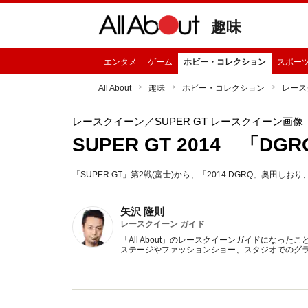
趣味
エンタメ
ゲーム
ホビー・コレクション
スポー
All About
趣味
ホビー・コレクション
レース
レースクイーン
／SUPER GT レースクイーン画像
SUPER GT 2014 「DG
「SUPER GT」第2戦(富士)から、「2014 DGRQ」奥
矢沢 隆則
レースクイーン ガイド
「All About」のレースクイーンガイドにな
ステージやファッションショー、スタジオでのグ