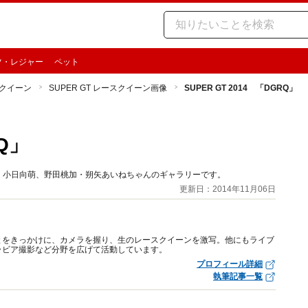
ツ・レジャー
ペット
クイーン
SUPER GT レースクイーン画像
SUPER GT 2014 「DGRQ」
RQ」
田しおり、小日向萌、野田桃加・朔矢あいねちゃんのギャラリーです。
更新日：2014年11月06日
ったことをきっかけに、カメラを握り、生のレースクイーンを激写。他にもライブ
ラビア撮影など分野を広げて活動しています。
プロフィール詳細
執筆記事一覧