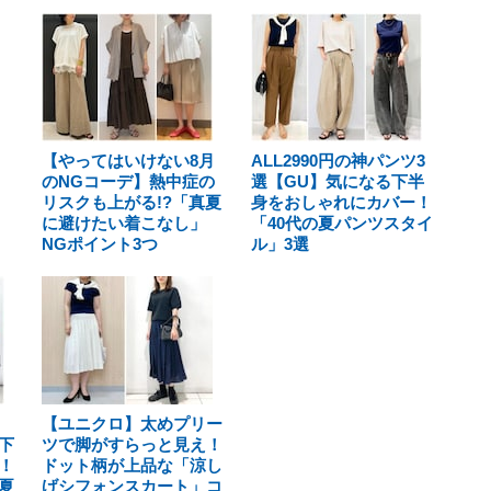
【やってはいけない8月
ALL2990円の神パンツ3
のNGコーデ】熱中症の
選【GU】気になる下半
リスクも上がる!?「真夏
身をおしゃれにカバー！
に避けたい着こなし」
「40代の夏パンツスタイ
NGポイント3つ
ル」3選
【ユニクロ】太めプリー
下
ツで脚がすらっと見え！
！
ドット柄が上品な「涼し
夏
げシフォンスカート」コ