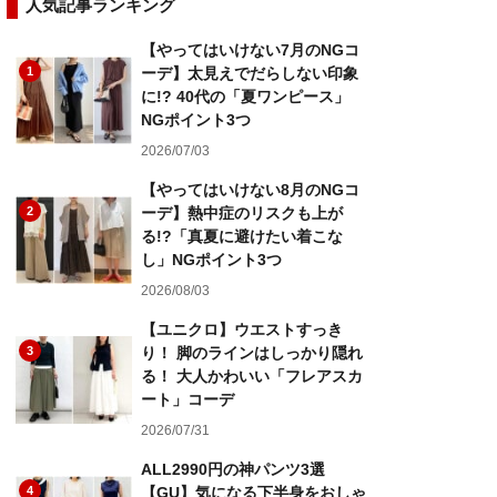
人気記事ランキング
【やってはいけない7月のNGコ
1
ーデ】太見えでだらしない印象
に!? 40代の「夏ワンピース」
NGポイント3つ
2026/07/03
【やってはいけない8月のNGコ
2
ーデ】熱中症のリスクも上が
る!?「真夏に避けたい着こな
し」NGポイント3つ
2026/08/03
【ユニクロ】ウエストすっき
3
り！ 脚のラインはしっかり隠れ
る！ 大人かわいい「フレアスカ
ート」コーデ
2026/07/31
ALL2990円の神パンツ3選
4
【GU】気になる下半身をおしゃ