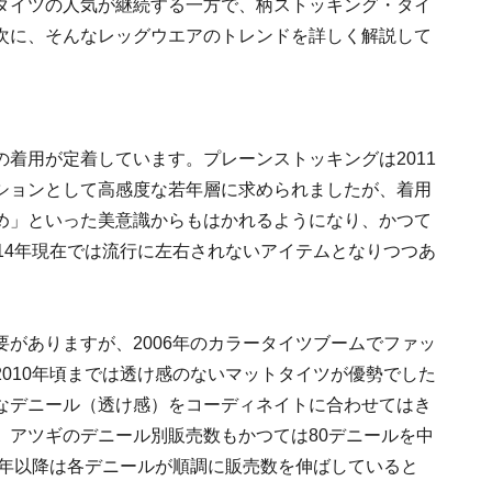
タイツの人気が継続する一方で、柄ストッキング・タイ
次に、そんなレッグウエアのトレンドを詳しく解説して
着用が定着しています。プレーンストッキングは2011
ションとして高感度な若年層に求められましたが、着用
め」といった美意識からもはかれるようになり、かつて
14年現在では流行に左右されないアイテムとなりつつあ
がありますが、2006年のカラータイツブームでファッ
010年頃までは透け感のないマットタイツが優勢でした
なデニール（透け感）をコーディネイトに合わせてはき
、アツギのデニール別販売数もかつては80デニールを中
1年以降は各デニールが順調に販売数を伸ばしていると