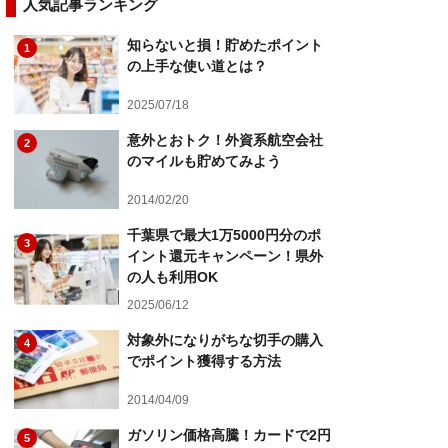
人気記事ランキング
知らないと損！貯めたポイント
1
の上手な使い道とは？
2025/07/18
意外とおトク！外資系航空会社
2
のマイルも貯めてみよう
2014/02/20
千葉県で最大1万5000円分のポ
3
イント還元キャンペーン！県外
の人も利用OK
2025/06/12
対象外になりがちな切手の購入
4
でポイント獲得する方法
2014/04/09
ガソリン価格高騰！カードで2円
5