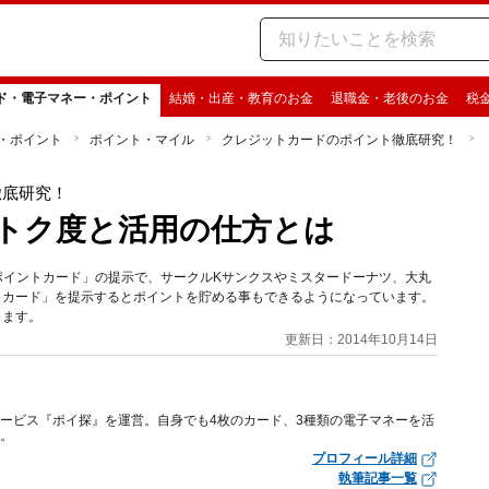
ド・電子マネー・ポイント
結婚・出産・教育のお金
退職金・老後のお金
税
・ポイント
ポイント・マイル
クレジットカードのポイント徹底研究！
徹底研究！
トク度と活用の仕方とは
Rポイントカード」の提示で、サークルKサンクスやミスタードーナツ、大丸
トカード」を提示するとポイントを貯める事もできるようになっています。
します。
更新日：2014年10月14日
サービス『ポイ探』を運営。自身でも4枚のカード、3種類の電子マネーを活
る。
プロフィール詳細
執筆記事一覧