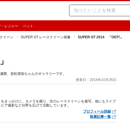
ツ・レジャー
ペット
クイーン
SUPER GT レースクイーン画像
SUPER GT 2014 「OGT!」
!」
IKA、渡瀬茜、若松朋加ちゃんのギャラリーです。
更新日：2014年10月26日
ったことをきっかけに、カメラを握り、生のレースクイーンを激写。他にもライブ
ラビア撮影など分野を広げて活動しています。
プロフィール詳細
執筆記事一覧