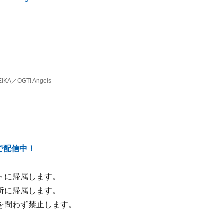
EIKA／OGT! Angels
で配信中！
トに帰属します。
所に帰属します。
を問わず禁止します。