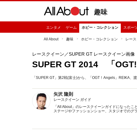
趣味
エンタメ
ゲーム
ホビー・コレクション
スポー
All About
趣味
ホビー・コレクション
レース
レースクイーン
／SUPER GT レースクイーン画像
SUPER GT 2014 「OGT
「SUPER GT」第2戦(富士)から、「OGT！Angels」RE
矢沢 隆則
レースクイーン ガイド
「All About」のレースクイーンガイドにな
ステージやファッションショー、スタジオでのグ