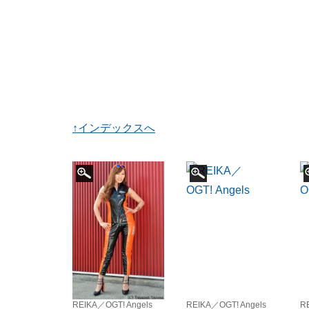
↑インデックスへ
REIKA／OGT! Angels
REIKA／OGT! Angels
R