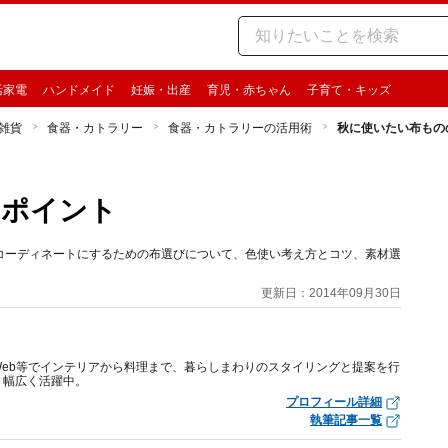
活家電
ハンドメイド
妊娠・出産
育児・赤ちゃん
子育て・キッズ
雑貨
食器・カトラリー
食器・カトラリーの活用術
秋に使いたい布もの
ぶポイント
コーディネートにするための布選びについて、色使い考え方とコツ、素材選
更新日：2014年09月30日
eb等でインテリアから料理まで、暮らしまわりのスタイリングと提案を行
、幅広く活躍中。
プロフィール詳細
執筆記事一覧