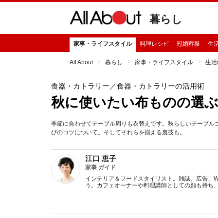
暮らし
家事・ライフスタイル
料理レシピ
冠婚葬祭
生
All About
暮らし
家事・ライフスタイル
生活
食器・カトラリー
／食器・カトラリーの活用術
秋に使いたい布ものの選
季節に合わせてテーブル周りも衣替えです。秋らしいテーブル
びのコツについて。そしてそれらを揃える裏技も。
江口 恵子
家事 ガイド
インテリア＆フードスタイリスト。雑誌、広告、W
う。カフェオーナーや料理講師としての顔も持ち