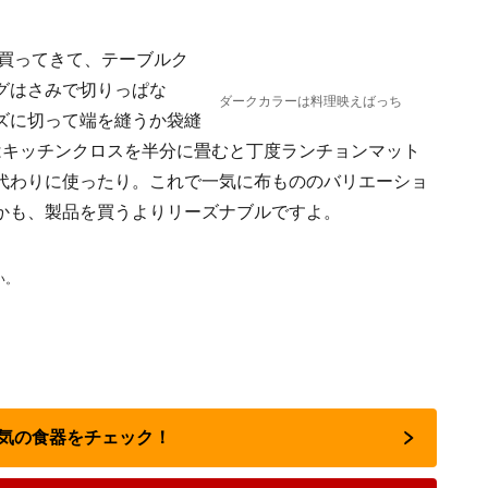
を買ってきて、テーブルク
グはさみで切りっぱな
ダークカラーは料理映えばっち
ズに切って端を縫うか袋縫
はキッチンクロスを半分に畳むと丁度ランチョンマット
代わりに使ったり。これで一気に布もののバリエーショ
かも、製品を買うよりリーズナブルですよ。
い。
で人気の食器をチェック！