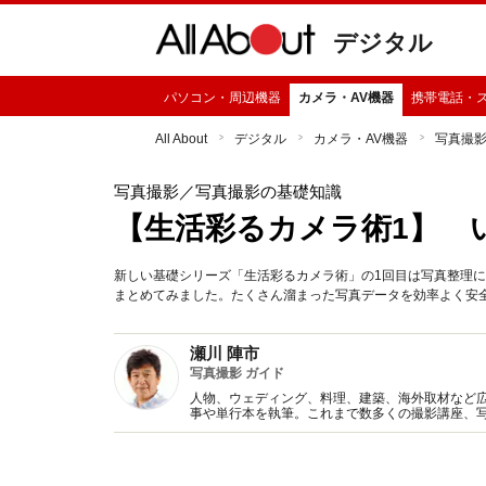
デジタル
パソコン・周辺機器
カメラ・AV機器
携帯電話・
All About
デジタル
カメラ・AV機器
写真撮
写真撮影
／写真撮影の基礎知識
【生活彩るカメラ術1】 
新しい基礎シリーズ「生活彩るカメラ術」の1回目は写真整理
まとめてみました。たくさん溜まった写真データを効率よく安
瀬川 陣市
写真撮影 ガイド
人物、ウェディング、料理、建築、海外取材など
事や単行本を執筆。これまで数多くの撮影講座、
り楽しくなる内容を心がけアドバイスしています