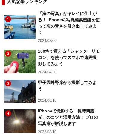
人気記事ランキング
「海の写真」がキレイに仕上が
1
る！ iPhoneの写真編集機能を使
って海の青さを引き出してみよ
う
2024/08/06
100均で買える「シャッターリモ
2
コン」を使ってスマホで遠隔撮
影してみよう
2024/04/30
甲子園外野席から撮影してみよ
3
う
2014/08/18
iPhoneで撮影する「長時間露
4
光」のコツと活用方法！ プロの
写真家が解説します
2023/08/10