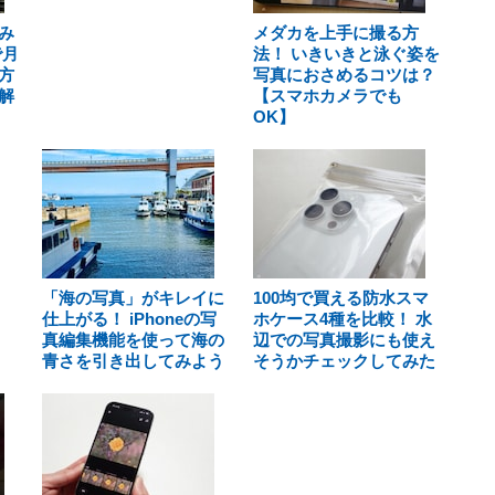
み
メダカを上手に撮る方
で月
法！ いきいきと泳ぐ姿を
方
写真におさめるコツは？
解
【スマホカメラでも
OK】
「海の写真」がキレイに
100均で買える防水スマ
仕上がる！ iPhoneの写
ホケース4種を比較！ 水
真編集機能を使って海の
辺での写真撮影にも使え
青さを引き出してみよう
そうかチェックしてみた