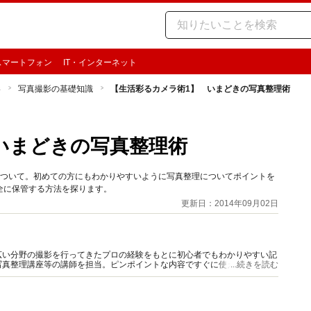
スマートフォン
IT・インターネット
影
写真撮影の基礎知識
【生活彩るカメラ術1】 いまどきの写真整理術
いまどきの写真整理術
について。初めての方にもわかりやすいように写真整理についてポイントを
全に保管する方法を探ります。
更新日：2014年09月02日
広い分野の撮影を行ってきたプロの経験をもとに初心者でもわかりやすい記
写真整理講座等の講師を担当。ピンポイントな内容ですぐに使えて撮影がよ
...続きを読む
。