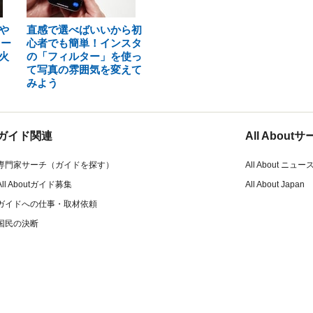
や
直感で選べばいいから初
ター
心者でも簡単！インスタ
火
の「フィルター」を使っ
て写真の雰囲気を変えて
みよう
ガイド関連
All Abou
専門家サーチ（ガイドを探す）
All About ニュー
All Aboutガイド募集
All About Japan
ガイドへの仕事・取材依頼
国民の決断