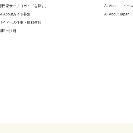
専門家サーチ（ガイドを探す）
All About ニュー
All Aboutガイド募集
All About Japan
ガイドへの仕事・取材依頼
国民の決断