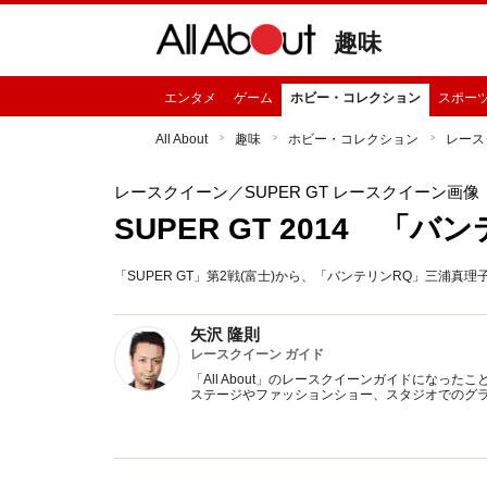
趣味
エンタメ
ゲーム
ホビー・コレクション
スポー
All About
趣味
ホビー・コレクション
レース
レースクイーン
／SUPER GT レースクイーン画像
SUPER GT 2014 「バ
「SUPER GT」第2戦(富士)から、「バンテリンRQ」三浦真
矢沢 隆則
レースクイーン ガイド
「All About」のレースクイーンガイドにな
ステージやファッションショー、スタジオでのグ