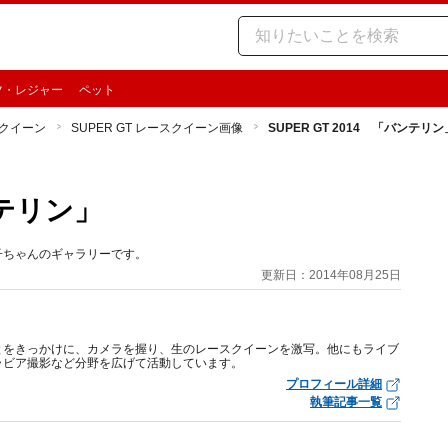
ツ・レジャー
ペット
クイーン
SUPER GT レースクイーン画像
SUPER GT 2014 「バンテリン
ンテリン」
理子ちゃんのギャラリーです。
更新日：2014年08月25日
ったことをきっかけに、カメラを握り、生のレースクイーンを激写。他にもライブ
ラビア撮影など分野を広げて活動しています。
プロフィール詳細
執筆記事一覧