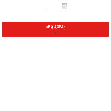
フラワー柄ドレス×フラワー柄ネイル/drerich
続きを読む
フラワー柄ドレス×フラワー柄ネイル/drerich
フラワー柄ドレス×フラワーデザインネイル/manicode
※記事内容は執筆時点のものです。最新の内容をご確認くださ
い。
次のページへ
1
/
2