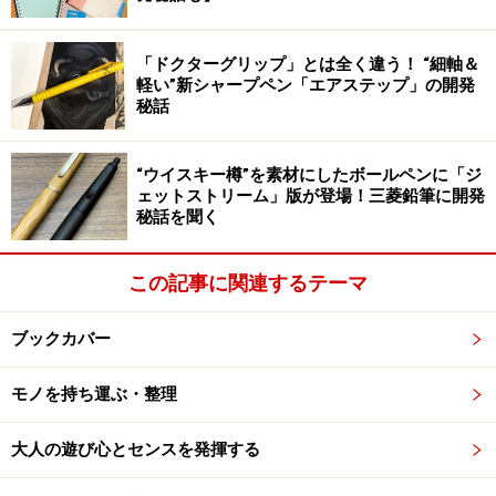
ものが多いのですが、この仕様なら、そういう事もあり
ません。充電中のスマートフォンの画面も見やすく、そ
「ドクターグリップ」とは全く違う！ “細軸＆
の場で操作する事も難しくありません。
軽い”新シャープペン「エアステップ」の開発
秘話
シンプル過ぎるほど、何もないデザインですが、それだ
けに、充電するために幾つかの機器を置くと、ほとんど
“ウイスキー樽”を素材にしたボールペンに「ジ
ェットストリーム」版が登場！三菱鉛筆に開発
台は隠れてしまいます。ルックスは、置かれているもの
秘話を聞く
のカッコ良さ次第になって、それは、自分で選んで買っ
て、愛用している機器だから見た目も問題ありません。
この記事に関連するテーマ
置いた機器の滑り止めになっているライン状のラバーが
唯一のデザインらしいデザインですが、それが、どちら
ブックカバー
かというと、機器というより、文房具っぽく見えるの
が、ファイルシステムで有名なライツ社が作った製品、
モノを持ち運ぶ・整理
という感じがします。
大人の遊び心とセンスを発揮する