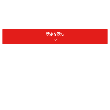
続きを読む
付属品は、ACアダプターと短いUSBケーブル3種。
だからこそ、毎日、必ず使うモノに関しては、決まった
場所で、常に充電出来る環境を整えておく事は、もは
や、生活の中でも優先順位の高い事柄になっています。
そういう際に、電源タップ型のUSB充電機器は便利だ
し、手軽なのですが、ケーブルが上下左右に這い回って
しまうのがネックです。ガイド納富は、それらのケーブ
ルに躓いて、ケーブルを破損させた事もあります。
とりあえず、いくつかの機器は一ヶ所で充電出来ると便