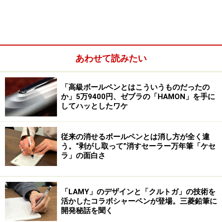
利だろうという事で作られたUSB機器の充電台は、既に
珍しいものではなくなり、様々な種類のものが発売され
ていますが、選ぶのが難しいのは、この手の充電台が、
機器と云うより家具に近いからでしょう。機能は、どれ
あわせて読みたい
もあまり変わりません。違うのは全体のデザインと、ケ
ーブルの処理方法、ケーブルが付属しているかどうか、
「高級ボールペンとはこういうものだったの
機器をどう置くように設計されているか、といったあた
か」5万9400円、ゼブラの「HAMON」を手に
してハッとしたワケ
りです。
従来の消せるボールペンとは消し方が全く違
う。“剥がし取って”消すセーラー万年筆「ケセ
ラ」の面白さ
「LAMY」のデザインと「クルトガ」の技術を
活かしたコラボシャーペンが登場。三菱鉛筆に
開発秘話を聞く