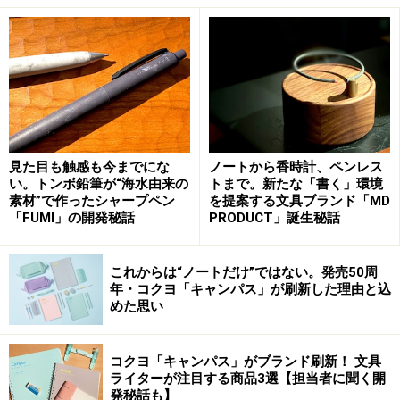
台としての主張をしないデザインの魅力
見た目も触感も今までにな
ノートから香時計、ペンレス
い。トンボ鉛筆が“海水由来の
トまで。新たな「書く」環境
素材”で作ったシャープペン
を提案する文具ブランド「MD
「FUMI」の開発秘話
PRODUCT」誕生秘話
蓋を開けると、中にUSB端子とケーブル捌き用のリールがあ
る。
これからは“ノートだけ”ではない。発売50周
ライツの「コンプリートマルチチャージャー」が面白い
年・コクヨ「キャンパス」が刷新した理由と込
めた思い
のは、台やトレイではなく、全面パネルを斜めにして、
そこにスマートフォンなどを置く仕様になっている事。
充電台、特に、綺麗にデザインされているタイプほど、
コクヨ「キャンパス」がブランド刷新！ 文具
ライターが注目する商品3選【担当者に聞く開
そこに置いてしまうと、それらの機器が見えにくくなる
発秘話も】