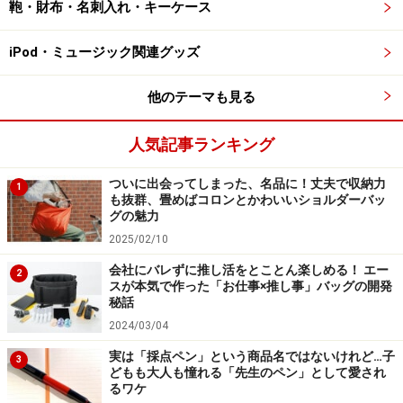
基本的な機能をしっかり押さえた使い勝手
鞄・財布・名刺入れ・キーケース
の良さ
iPod・ミュージック関連グッズ
他のテーマも見る
ケーブルはリールのおかげで長いものを使ってもスッキリ収
まる。前方、後方、どちらからもケーブルが出せるのが嬉し
い。
人気記事ランキング
機能的には、4つのUSB端子が用意されていて、その内１
ついに出会ってしまった、名品に！丈夫で収納力
1
も抜群、畳めばコロンとかわいいショルダーバッ
つが、iPadなどのタブレット用というもの。内部には長
グの魅力
いケーブルを使った場合の、ケーブル巻きが用意されて
2025/02/10
いますし、ミニUSBやマイクロUSBの短いケーブルも付
会社にバレずに推し活をとことん楽しめる！ エー
2
属しているので、内部でケーブルがこんがらがる事がな
スが本気で作った「お仕事×推し事」バッグの開発
秘話
い。元々、外寸で、W100×D121mmとコンパクトなの
2024/03/04
で、決して広くはないが、機器4台分のケーブルを上手
くさばけるようになっているわけだ。
実は「採点ペン」という商品名ではないけれど…子
3
どもも大人も憧れる「先生のペン」として愛され
るワケ