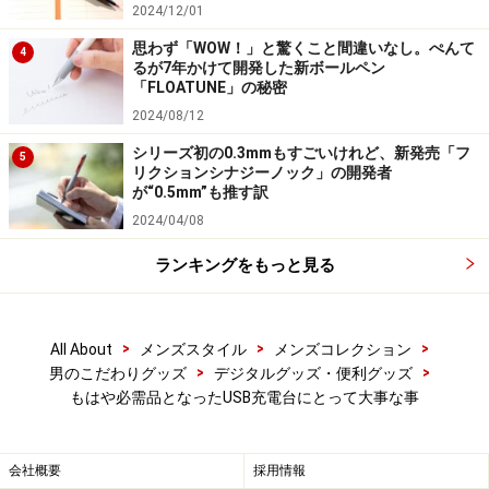
かなり便利なのは、ケーブルの端、つまり充電用のプラ
2024/12/01
グを、前方と後方、好きな方から出せるようになってい
思わず「WOW！」と驚くこと間違いなし。ぺんて
4
る事。スマートフォンは、ほとんどが充電プラグが下に
るが7年かけて開発した新ボールペン
「FLOATUNE」の秘密
付いているので、前方からケーブルを出せば良いのです
2024/08/12
が、少し大きな、例えばKindle Paperwhiteのようなタブ
シリーズ初の0.3mmもすごいけれど、新発売「フ
レットだと、上から出して横向きに置いたKindleに差し
5
リクションシナジーノック」の開発者
込んだ方が収まりが良いのです。また、予備バッテリー
が“0.5mm”も推す訳
などは充電用の差し込み口が上に付いているものも多い
2024/04/08
ので、やはり、ケーブルを上から出せた方が、充電台の
ランキングをもっと見る
上がスッキリします。
>
>
>
All About
メンズスタイル
メンズコレクション
iPhoneとiPad miniとKindle Paperwhiteを置いて充電中。これ
>
>
男のこだわりグッズ
デジタルグッズ・便利グッズ
がガイド納富の普段使いのパターン。
もはや必需品となったUSB充電台にとって大事な事
iPad miniなどの7インチクラスのタブレットなら、背面の
スリットに立てて、ディスプレイスタンド的に使いなが
会社概要
採用情報