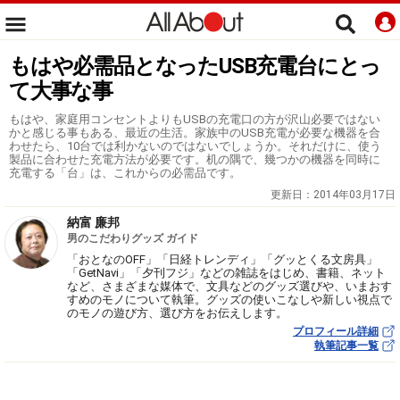
もはや必需品となったUSB充電台にとっ
て大事な事
もはや、家庭用コンセントよりもUSBの充電口の方が沢山必要ではない
かと感じる事もある、最近の生活。家族中のUSB充電が必要な機器を合
わせたら、10台では利かないのではないでしょうか。それだけに、使う
製品に合わせた充電方法が必要です。机の隅で、幾つかの機器を同時に
充電する「台」は、これからの必需品です。
更新日：
2014年03月17日
納富 廉邦
男のこだわりグッズ ガイド
「おとなのOFF」「日経トレンディ」「グッとくる文房具」
「GetNavi」「夕刊フジ」などの雑誌をはじめ、書籍、ネット
など、さまざまな媒体で、文具などのグッズ選びや、いまおす
すめのモノについて執筆。グッズの使いこなしや新しい視点で
のモノの遊び方、選び方をお伝えします。
プロフィール詳細
執筆記事一覧