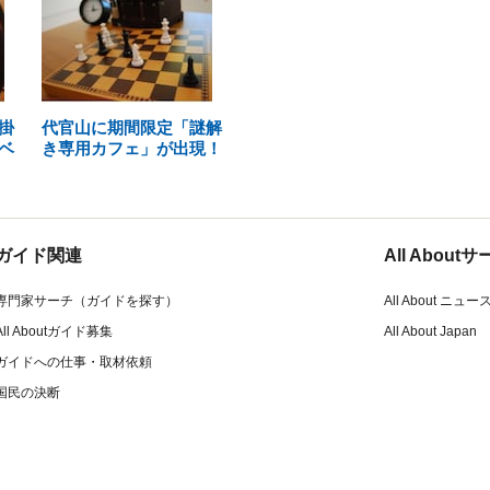
掛
代官山に期間限定「謎解
ベ
き専用カフェ」が出現！
ガイド関連
All Abou
専門家サーチ（ガイドを探す）
All About ニュー
All Aboutガイド募集
All About Japan
ガイドへの仕事・取材依頼
国民の決断