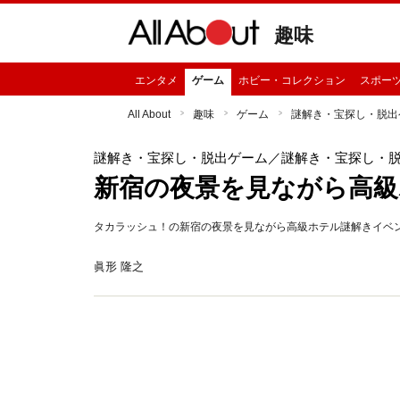
趣味
エンタメ
ゲーム
ホビー・コレクション
スポー
All About
趣味
ゲーム
謎解き・宝探し・脱出
謎解き・宝探し・脱出ゲーム
／謎解き・宝探し・
新宿の夜景を見ながら高
タカラッシュ！の新宿の夜景を見ながら高級ホテル謎解きイベ
眞形 隆之