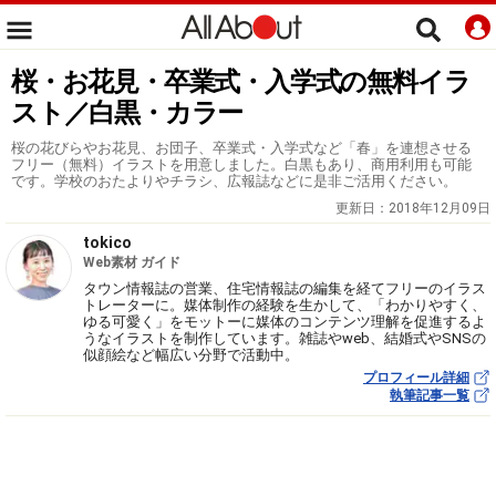
桜・お花見・卒業式・入学式の無料イラ
スト／白黒・カラー
桜の花びらやお花見、お団子、卒業式・入学式など「春」を連想させる
フリー（無料）イラストを用意しました。白黒もあり、商用利用も可能
です。学校のおたよりやチラシ、広報誌などに是非ご活用ください。
更新日：
2018年12月09日
tokico
Web素材 ガイド
タウン情報誌の営業、住宅情報誌の編集を経てフリーのイラス
トレーターに。媒体制作の経験を生かして、「わかりやすく、
ゆる可愛く」をモットーに媒体のコンテンツ理解を促進するよ
うなイラストを制作しています。雑誌やweb、結婚式やSNSの
似顔絵など幅広い分野で活動中。
プロフィール詳細
執筆記事一覧