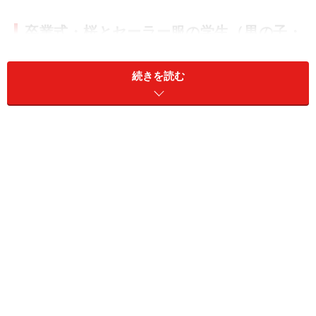
卒業式・桜とセーラー服の学生（男の子・
女の子）のフリーイラスト
続きを読む