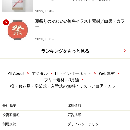
2023/10/06
はかま姿の女の子のフリーイラスト
夏祭りのかわいい無料イラスト素材／白黒・カラ
5
ー
2023/03/15
【カラー】袴にブーツのはいからさんです。
ランキングをもっと見る
>
>
>
>
All About
デジタル
IT・インターネット
Web素材
>
フリー素材～3月編
桜・お花見・卒業式・入学式の無料イラスト／白黒・カラー
会社概要
採用情報
投資家情報
広告掲載
利用規約
プライバシーポリシー