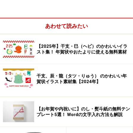
【カラー】学ランとセーラー服の学生カップルです。
あわせて読みたい
【2025年】干支・巳（ヘビ）のかわいいイラ
【モノクロ】学ランとセーラー服の学生カップルです。
スト集！ 年賀状やおたよりに使える無料素材
干支、辰・龍（タツ・りゅう） のかわいい年
卒業式・桜とセーラー服の学生（男の子・
賀状イラスト素材集【2024年】
女の子）のフリーイラスト
【お年賀や内祝いに】のし・熨斗紙の無料テン
プレート5選！ Wordの文字入れ方法も解説
【カラー】ブレザー制服の学生カップルです。