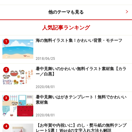
他のテーマも見る
人気記事ランキング
【モノクロ】桜の木の下のブレザー制服の学生カップルで
す。
海の無料イラスト集！かわいい背景・モチーフ
1
2018/06/25
暑中見舞いのかわいい無料イラスト素材集【カラ
2
ー／白黒】
2020/08/01
暑中見舞いはがきテンプレート！無料でかわいい
3
素材集
2020/08/01
【お年賀や内祝いに】のし・熨斗紙の無料テンプ
4
レート5選！ Wordの文字入れ方法も解説