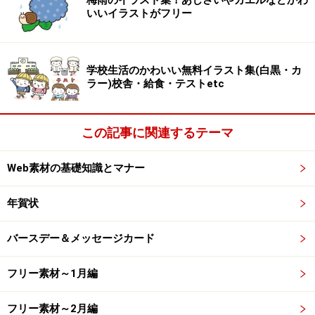
桜の木の下で卒業を祝う学生（男の子・女
梅雨のイラスト集！あじさいやカエルなどかわ
いいイラストがフリー
の子）のイラスト
学校生活のかわいい無料イラスト集(白黒・カ
ラー)校舎・給食・テストetc
【カラー】桜の木の下の学ランとセーラー服の学生カップル
この記事に関連するテーマ
です。
Web素材の基礎知識とマナー
年賀状
【モノクロ】桜の木の下の学ランとセーラー服の学生カップ
バースデー＆メッセージカード
ルです。
フリー素材～1月編
フリー素材～2月編
【カラー】桜の木の下のブレザー制服の学生カップルです。