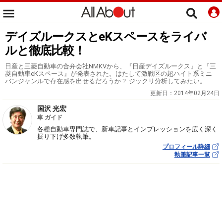
デイズルークスとeKスペースをライバ
ルと徹底比較！
日産と三菱自動車の合弁会社NMKVから、『日産デイズルークス』と『三
菱自動車eKスペース』が発表された。はたして激戦区の超ハイト系ミニ
バンジャンルで存在感を出せるだろうか？ ジックリ分析してみたい。
更新日：
2014年02月24日
国沢 光宏
車 ガイド
各種自動車専門誌で、新車記事とインプレッションを広く深く
掘り下げ多数執筆。
プロフィール詳細
執筆記事一覧