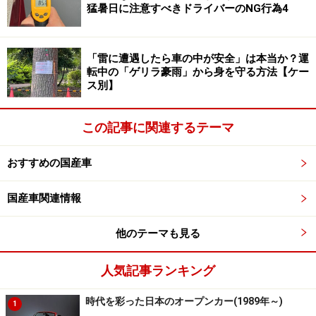
猛暑日に注意すべきドライバーのNG行為4
三菱自動車eKスペース
「雷に遭遇したら車の中が安全」は本当か？運
なのにNMKVは日産と三菱自動車の調整が上手く行って
転中の「ゲリラ豪雨」から身を守る方法【ケー
ス別】
ないのだろう。競合車より高い車両価格にも現れている
通り、両社で利益を確保しようとしているかもしれませ
この記事に関連するテーマ
ん。重要な安全装備の開発に掛かる費用で話が決着しな
かったのだろう。とっても残念なことだと思う。
おすすめの国産車
ということで、現状で考えれば122万円のタントより高
国産車関連情報
いのに、自動ブレーキや横滑り防止装置も付かないとい
うことになる。デイズルークス／eKスペースも上級グレ
他のテーマも見る
ードを選べば横滑り防止装置やオートエアコン、スマー
トキー標準ながら133万8750円で、自動ブレーキ付きス
人気記事ランキング
ペーシアより高い。
時代を彩った日本のオープンカー(1989年～)
1