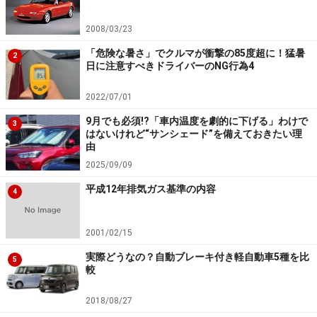
競合4車種で比較すると、装備を並べれば大雑把に言っ
て10万円高く、燃費は下から2番目。使い勝手で2～3番
2008/03/23
目。安全装備は4番目。後出しジャンケンで負ける手を
「危険な暑さ」でクルマが衝撃の85度超に！猛暑
2
日に注意すべきドライバーのNG行為4
出してきた、ということでございます。少しばかり厳し
い勝負になるんじゃなかろうか。値引きで勝負してく
2022/07/01
る？
9月でも必須!?「車内温度を劇的に下げる」わけで
3
はないけれど“サンシェード”を備えておきたい理
※記事内容は執筆時点のものです。最新の内容をご確認くださ
由
い。
2025/09/09
平成12年排気ガス基準の内容
4
2001/02/15
実際どうなの？自動ブレーキ付き軽自動車5種を比
5
較
2018/08/27