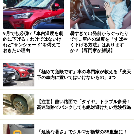
9月でも必須!?「車内温度を劇
暑すぎて出発前からぐったり
的に下げる」わけではないけ
です…車内の温度を「すばや
れど“サンシェード”を備えて
く下げる方法」はあります
おきたい理由
か？【専門家が解説】
自動ブレーキを選べないのは、かなりの痛
「極めて危険です」車の専門家が教える「炎天
手
下の車内に置いてはいけないもの」3つ
決定的なのは、デイズルークスとeKスペースだと自動ブ
レーキが選べないこと。今やこのタイプの軽自動車の
【注意】熱い路面で「タイヤ」トラブル多発！
70％以上が自動ブレーキを装着している。ブレーキとア
高速道路でパンクしても絶対避けたい危険行為
クセルの踏み間違いに誤発進事故やうっかり事故の大半
を防止出来るため、事故を起こしたくないユーザーから
熱烈な支持を受けてます。
「危険な暑さ」でクルマが衝撃の85度超に！