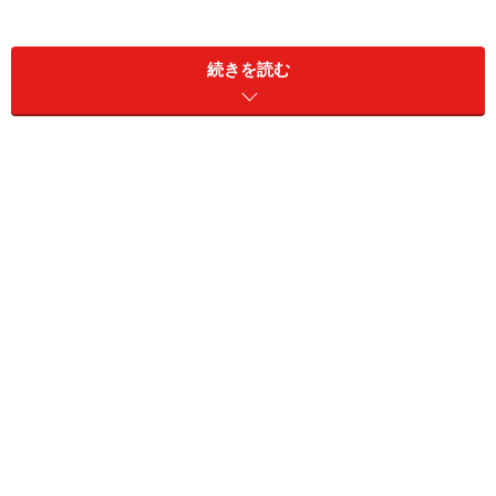
ペースはNBOXと同じ普通のスライドドア。燃費も
26km/Lで、25.2km/LのNBOXに勝るも、28km/Lのタン
続きを読む
トに届かず。『スズキ・スペーシア』を含めた4車種で
互角。