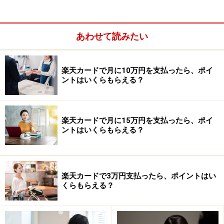
ときの支払いにも使えます。
あわせて読みたい
次のページでは、クレジットカードを使って上手にポイ
ントをためるコツをご紹介。
楽天カードで月に10万円を支払ったら、ポイ
※記事内容は執筆時点のものです。最新の内容をご確認くださ
ントはいくらもらえる？
い。
本記事の内容は一般的な情報提供を目的としており、特定の金融
商品や投資行動を推奨するものではありません。
投資や資産運用に関する最終的なご判断はご自身の責任において
楽天カードで月に15万円を支払ったら、ポイ
行ってください。
ントはいくらもらえる？
掲載情報の正確性・完全性については十分に配慮しております
が、その内容を保証するものではなく、これに基づく損失・損害
などについて当社は一切の責任を負いません。
最新の情報や詳細については、必ず各金融機関やサービス提供者
の公式情報をご確認ください。
楽天カードで3万円支払ったら、ポイントはい
くらもらえる？
次のページへ
1
/
2