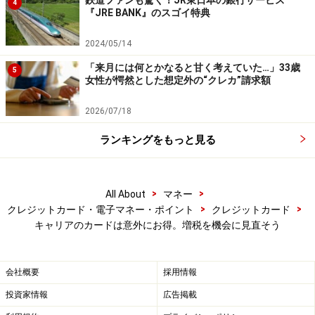
4
『JRE BANK』のスゴイ特典
2024/05/14
「来月には何とかなると甘く考えていた…」33歳
5
女性が愕然とした想定外の“クレカ”請求額
2026/07/18
ランキングをもっと見る
>
>
All About
マネー
>
>
クレジットカード・電子マネー・ポイント
クレジットカード
キャリアのカードは意外にお得。増税を機会に見直そう
会社概要
採用情報
投資家情報
広告掲載