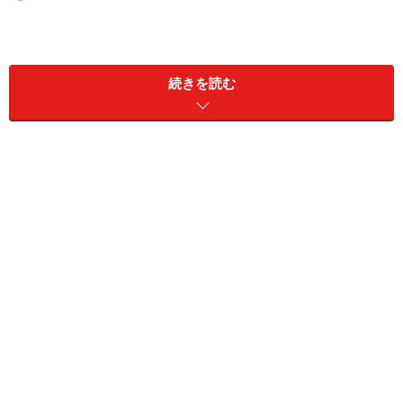
『DCMX』のポイント改定は2014年4月請求分（3月16日以降
続きを読む
の利用分）から
最大手のドコモの発行するクレジットカード『DCMX』
は、4月からポイント還元率をアップ。これまでの0.5％
から1％に引き上げる予定です。
また、ドコモプレミアクラブ会員は、4月から『DCMX』
を契約することで、利用料金で得られるポイントに加え
て、さらにポイントが付与されるようになるため、増税
分を少しでも取り戻したいドコモユーザーはチェックし
ておきたいところです。
たまったポイントは機種変更や関連商品だけでなく、
d
マーケット
で日用品やファッションアイテムを購入する