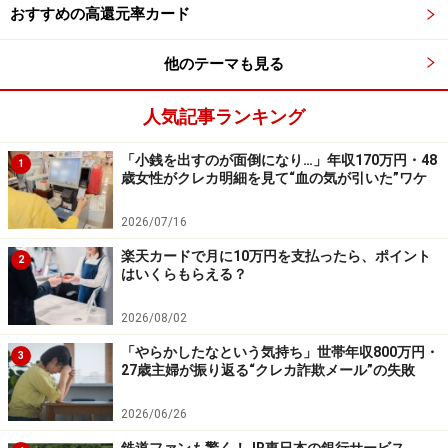
おすすめの高還元率カード
他のテーマも見る
人気記事ランキング
「小銭を出すのが面倒になり…」年収170万円・48
1
歳女性がクレカ明細を見て“血の気が引いた”ワケ
2026/07/16
楽天カードで月に10万円を支払ったら、ポイント
2
はいくらもらえる？
2026/08/02
「やらかしたなという気持ち」世帯年収800万円・
3
27歳主婦が振り返る“クレカ詐欺メール”の失敗
2026/06/26
鉄道ファンも驚く！JR東日本の銀行サービス