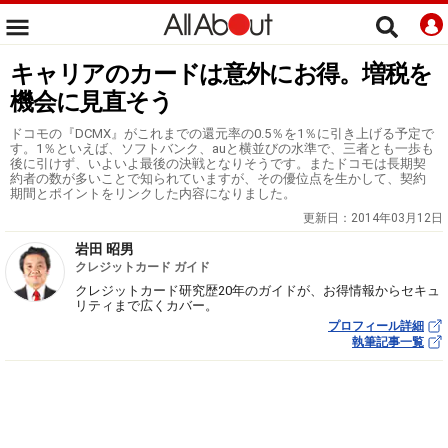
キャリアのカードは意外にお得。増税を
機会に見直そう
ドコモの『DCMX』がこれまでの還元率の0.5％を1％に引き上げる予定で
す。1％といえば、ソフトバンク、auと横並びの水準で、三者とも一歩も
後に引けず、いよいよ最後の決戦となりそうです。またドコモは長期契
約者の数が多いことで知られていますが、その優位点を生かして、契約
期間とポイントをリンクした内容になりました。
更新日：
2014年03月12日
岩田 昭男
クレジットカード ガイド
クレジットカード研究歴20年のガイドが、お得情報からセキュ
リティまで広くカバー。
プロフィール詳細
執筆記事一覧