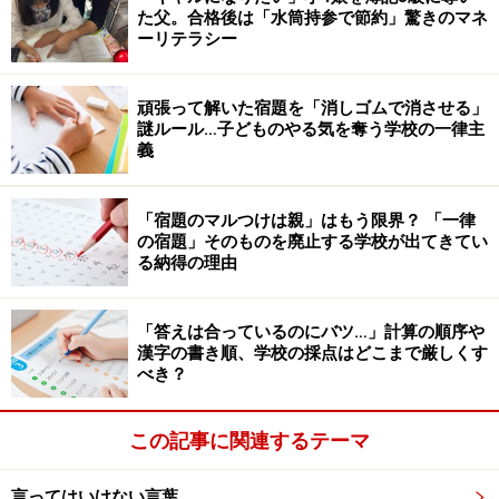
た父。合格後は「水筒持参で節約」驚きのマネ
ーリテラシー
頑張って解いた宿題を「消しゴムで消させる」
謎ルール…子どものやる気を奪う学校の一律主
義
「宿題のマルつけは親」はもう限界？ 「一律
の宿題」そのものを廃止する学校が出てきてい
る納得の理由
「答えは合っているのにバツ…」計算の順序や
漢字の書き順、学校の採点はどこまで厳しくす
べき？
この記事に関連するテーマ
言ってはいけない言葉