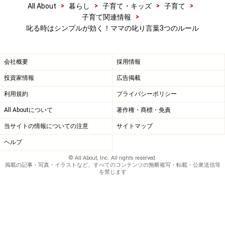
>
>
>
>
All About
暮らし
子育て・キッズ
子育て
>
子育て関連情報
叱る時はシンプルが効く！ママの叱り言葉3つのルール
会社概要
採用情報
投資家情報
広告掲載
利用規約
プライバシーポリシー
All Aboutについて
著作権・商標・免責
当サイトの情報についての注意
サイトマップ
ヘルプ
© All About, Inc. All rights reserved.
掲載の記事・写真・イラストなど、すべてのコンテンツの無断複写・転載・公衆送信等
を禁じます