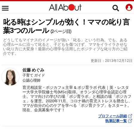
叱る時はシンプルが効く！ママの叱り言
葉3つのルール
(2ページ目)
どうしてもマイナスのイメージが強い「叱る」という行為。でも、ある
心理ルールに沿って叱ると、子どもを傷つけず、ママをイライラさせな
い叱り方に大変身！最新の心理学を活用したポジティブな叱り方のご紹
介です。
更新日：
2013年12月12日
佐藤 めぐみ
子育て ガイド
公認心理師
育児相談室・ポジカフェ主宰 & ポジ育ラボ 代表｜英・レスタ
ー大学大学院修士号(MSc)取得。オランダ心理学会認定心理
士。ママ向けの学びの場「ポジ育ラボ」と相談の場「ポジカフ
ェ」を運営。2020年11月、コロナ禍の育児ストレスを懸念し、
ママが自分の心のケアを学べる「ポジ育クラブ」をスタート。
現在、会員募集中です！
プロフィール詳細
執筆記事一覧