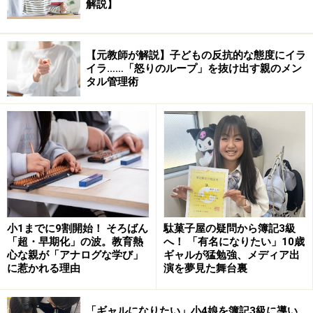
解説】
【元教師が解説】子どもの反抗的な態度にイラ
イラ……「怒りのループ」を抜け出す親のメン
タル管理術
小1までに9割開始！ そろばん
駄菓子屋の疑問から簿記3級
「超・早期化」の波。教育熱
へ！ 「有名になりたい」10歳
心な親が「アナログな学び」
ギャルが猛勉強、メディア出
に惹かれる理由
演を夢見た舞台裏
「ギャルになりたい」小4娘を簿記3級に導い