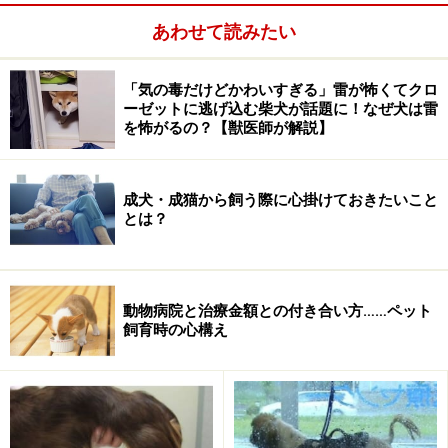
あわせて読みたい
「気の毒だけどかわいすぎる」雷が怖くてクロ
ーゼットに逃げ込む柴犬が話題に！なぜ犬は雷
を怖がるの？【獣医師が解説】
成犬・成猫から飼う際に心掛けておきたいこと
とは？
動物病院と治療金額との付き合い方……ペット
「ご旅行中ということですが、宿泊先はどうしておられ
飼育時の心構え
るのですか？」
「フェレットの飼い主って、結束が強いんです。お互い
に預けあったり、旅行のときは泊めてもらったりしてい
ます。私も他の飼主さんを泊めてあげることがあります