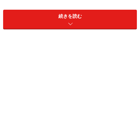
続きを読む
水槽で気持ちよさそうに泳ぐナガクビガメ
以前、フェレットを飼っておられる方にお会いしたこと
があります。それも診療所やお宅ではなく、旅行中の方
でした。フェレットは3匹、車の中に遊ぶためのトンネ
ルなどを積んでおられました。ちょっとインタビューを
させていただきました。