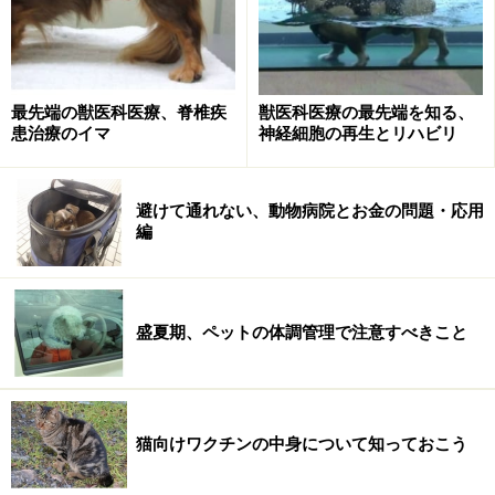
よ。」
よっぽど理解のある宿でない限り、フェレット連れでは
なかなか泊まれません。飼主さん同士でこういうコミュ
最先端の獣医科医療、脊椎疾
獣医科医療の最先端を知る、
ニティがあるのだと関心した次第です。専門医探しが今
患治療のイマ
神経細胞の再生とリハビリ
回の要点ですが、まず飼いかたや餌の情報を得られる同
士を見つけること。そうすれば動物病院も紹介してもら
避けて通れない、動物病院とお金の問題・応用
えます。広告や無責任なネットの書き込みではなく、経
編
験に基づいた情報を得ることができます。
あなたがお飼いになっておられるペット、フェレットで
盛夏期、ペットの体調管理で注意すべきこと
しょうか？ リクガメでしょうか？ カメレオンでしょう
か？ 特殊であればあるほど、同好の士は結束が固くなる
ものです。
猫向けワクチンの中身について知っておこう