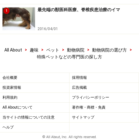
ということになります。「病院の看板」には「うさぎの
最先端の獣医科医療、脊椎疾患治療のイマ
1
専門医」「小鳥の病院」などと書かれ、雑誌の投稿欄や
ネット上の書き込みには「○○先生のところで診察を受
2016/04/01
け、すぐに治りました！」などと書かれています。で
も、この情報をうのみにするのはちょっと待ってくださ
>
>
>
>
>
All About
趣味
ペット
動物病院
動物病院の選び方
い。
特殊ペットなどの専門医の探し方
投稿者が宣伝で書いている、などと疑うのではありませ
会社概要
採用情報
ん。その治療は、「その人のペットに対して」効力があ
ったのです。また「その病気に対して」効力があったと
投資家情報
広告掲載
も言えます。治療の効果は人によって違います。
利用規約
プライバシーポリシー
All Aboutについて
著作権・商標・免責
どうしてもその病院しか選択肢がないときも、いきなり
当サイトの情報についての注意
サイトマップ
治療に連れて行くのではなく、まず「病院を訪問する」
ヘルプ
というステップを踏みましょう。
© All About, Inc. All rights reserved.