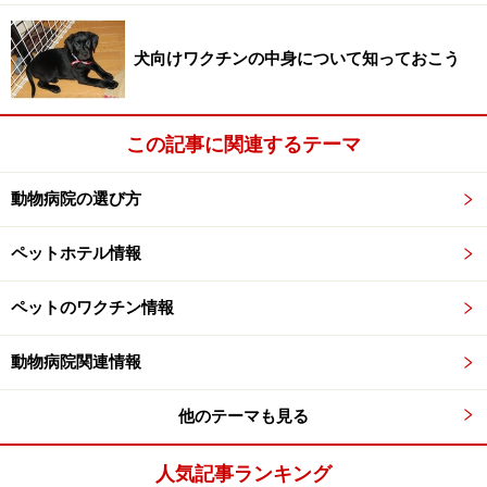
2. ペットショップで紹介してもらう方法も
すぐに仲間が見つからない、でも緊急を要するというと
犬向けワクチンの中身について知っておこう
きは、ペットショップで紹介してもらうという方法があ
ります。どんなペットショップでも必ずかかりつけの病
この記事に関連するテーマ
院があるので、そちらにまず行ってみましょう。
動物病院の選び方
3. 書籍・インターネットなどの情報は自分
ペットホテル情報
で確かめて
先に述べましたように、広告に規制があるため、口コミ
ペットのワクチン情報
以外に専門獣医師を探す方法は、
動物病院関連情報
「病院の看板」
他のテーマも見る
「専門雑誌」
「ネット上のペットフォーラムなどの書き込み」
人気記事ランキング