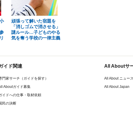
小
頑張って解いた宿題を
「消しゴムで消させる」
参
謎ルール…子どものやる
リ
気を奪う学校の一律主義
ガイド関連
All Abou
専門家サーチ（ガイドを探す）
All About ニュー
All Aboutガイド募集
All About Japan
ガイドへの仕事・取材依頼
国民の決断