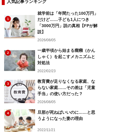
人気記事ランキング
就学前は「年間たった100万円」
1
だけど……子ども1人につき
「3000万円」説の真相【FPが解
説】
2026/08/05
一歳半頃から始まる癇癪（かん
2
しゃく）を起こすメカニズムと
対処法
2022/02/23
教育費が足りなくなる家庭、な
3
らない家庭……その差は「児童
手当」の使い方だった？
2026/08/05
旦那が死ねばいいのに……と思
4
うようになった妻の理由
2022/11/21