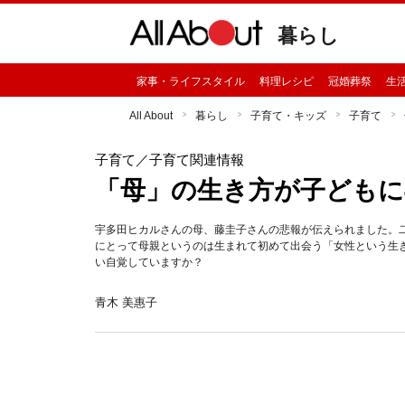
暮らし
家事・ライフスタイル
料理レシピ
冠婚葬祭
生
All About
暮らし
子育て・キッズ
子育て
子育て
／子育て関連情報
「母」の生き方が子ども
宇多田ヒカルさんの母、藤圭子さんの悲報が伝えられました。
にとって母親というのは生まれて初めて出会う「女性という生
い自覚していますか？
青木 美惠子