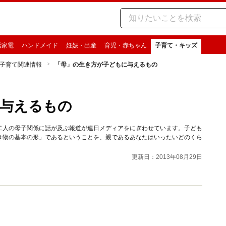
活家電
ハンドメイド
妊娠・出産
育児・赤ちゃん
子育て・キッズ
子育て関連情報
「母」の生き方が子どもに与えるもの
に与えるもの
二人の母子関係に話が及ぶ報道が連日メディアをにぎわせています。子ども
き物の基本の形」であるということを、親であるあなたはいったいどのくら
更新日：2013年08月29日