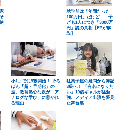
家
就学前は「年間たった
そ
100万円」だけど……子
使
ども1人につき「3000万
円」説の真相【FPが解
説】
小1までに9割開始！ そろ
駄菓子屋の疑問から簿記
ばん「超・早期化」の
3級へ！ 「有名になりた
波。教育熱心な親が「ア
い」10歳ギャルが猛勉
ナログな学び」に惹かれ
強、メディア出演を夢見
る理由
た舞台裏