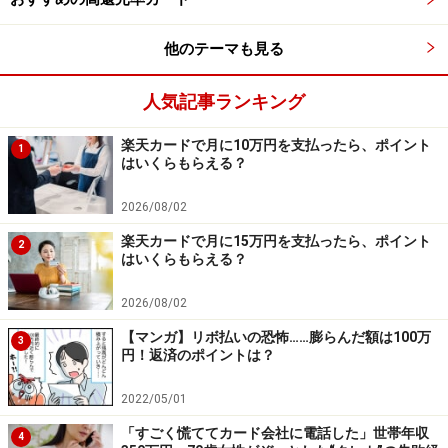
イント好きというニーズに呼応したもので、日本独自の
他のテーマも見る
ゴールドカードの形態と言えるかもしれません。ゴール
ドカードの選択肢の幅はどんどん広がっています。
人気記事ランキング
※記事内容は執筆時点のものです。最新の内容をご確認くださ
い。
楽天カードで月に10万円を支払ったら、ポイント
1
本記事の内容は一般的な情報提供を目的としており、特定の金融
はいくらもらえる？
商品や投資行動を推奨するものではありません。
投資や資産運用に関する最終的なご判断はご自身の責任において
2026/08/02
行ってください。
掲載情報の正確性・完全性については十分に配慮しております
楽天カードで月に15万円を支払ったら、ポイント
2
が、その内容を保証するものではなく、これに基づく損失・損害
はいくらもらえる？
などについて当社は一切の責任を負いません。
最新の情報や詳細については、必ず各金融機関やサービス提供者
2026/08/02
の公式情報をご確認ください。
【マンガ】リボ払いの恐怖……膨らんだ額は100万
3
【編集部からのお知らせ】
円！返済のポイントは？
・「家計」について、
アンケート（2026/8/31まで）
を実施
中です！
2022/05/01
※抽選で20名にAmazonギフト券1000円分プレゼント
「すごく慌ててカード会社に電話した」世帯年収
※謝礼付きの限定アンケートやモニター企画に参加が可能に
4