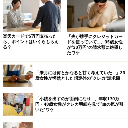
上記の2枚を比較すると、
大きく違うのは旅行傷害保険
の部分だけ
と言えるかと思います。毎年海外に出かける
人なら、JCBゴールドの年会費の元は取れるかもしれま
せんが、そういう機会が少ない人は、JCB GOLD EXTAGE
で十分ではないでしょうか。
楽天カードで5万円支払った
「夫が勝手にクレジットカー
ら、ポイントはいくらもらえ
ドを使っていて…」35歳女性
る？
が“30万円”の請求額に絶望し
たワケ
年齢制限なしで従来水準のサービスが受け
られるお得カードも
「来月には何とかなると甘く考えていた…」33
歳女性が愕然とした想定外の“クレカ”請求額
廉価版ゴールドカードでは、年齢制限のあるものはJCB
のように上位のゴールドカード並みのサービスが付帯し
ているケースが多いのですが、中には、シティカードジ
「小銭を出すのが面倒になり…」年収170万
ャパンが発行している
『シティ エリート』
(年会費3150
円・48歳女性がクレカ明細を見て“血の気が引
いた”ワケ
円)のように、年齢制限なしでJCB GOLD EXTAGEとほぼ
同じサービスを提供している、お得なカードも存在しま
す(無料で使える空港ラウンジにハワイ・ホノルル国際空