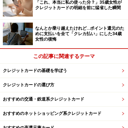
「これ、本当に私の使った分？」35歳女性が
港が入っていない程度)。廉価版ゴールドカードは、登場
クレジットカードの明細を前に猛省した瞬間
以来人気が高いのですが、サービス内容を考慮すると当
然といえるでしょう
なんとか乗り越えたけれど…ポイント還元のた
めに支払いを全て「クレカ払い」にした34歳
女性の後悔
また、廉価版は、ゴールドカードが持つステータスを切
り売りしている印象がありますが、カード会社が発行に
踏み切ったことには、大きな理由があります。
2007年に
この記事に関連するテーマ
施行された改正貸金業法
によって、
カード会社のキャッ
クレジットカードの基礎を学ぼう
シングによる収益が大幅に減少
しました。そこで、カー
ド会社にとって確実な収益が見込め、それほど経費をか
クレジットカードの選び方
けることなく発行ができる、廉価版ゴールドカードが作
られたと考えられます。
おすすめの交通・鉄道系クレジットカード
現在、上記のような廉価版ができた流れとは別に、
ポイ
おすすめのネットショッピング系クレジットカード
ント還元率
のアップを主眼としたものなど、新しいタイ
プのゴールドカードが登場してきています。日本人のポ
おすすめの高還元率カード