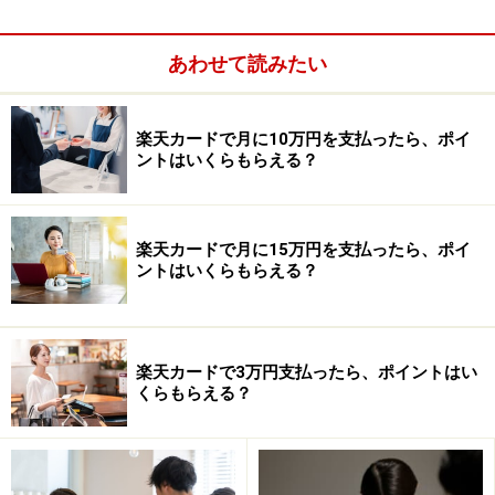
あわせて読みたい
ヘルプデスクサービス
楽天カードで月に10万円を支払ったら、ポイ
ントはいくらもらえる？
『JCB GOLD EXTAGE』
※29歳以下限定
年会費： 3150円
楽天カードで月に15万円を支払ったら、ポイ
海外旅行傷害保険： 5000万円(自動付帯なし)
ントはいくらもらえる？
国内旅行傷害保険： 5000万円(自動付帯なし)
ショッピングガード保険： 海外・国内ともに200
万円
楽天カードで3万円支払ったら、ポイントはい
くらもらえる？
無料で使用できる空港ラウンジ ： 国内主要空
港、ハワイ・ホノルル国際空港
ヘルプデスクサービス