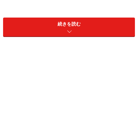
『JCBゴールド』
年会費： 1万500円
続きを読む
海外旅行傷害保険： 1億円(自動付帯5000万円)
国内旅行傷害保険： 5000万円(自動付帯なし)
ショッピングガード保険： 海外・国内ともに300
万円
無料で使用できる空港ラウンジ ： 国内主要空
港、ハワイ・ホノルル国際空港