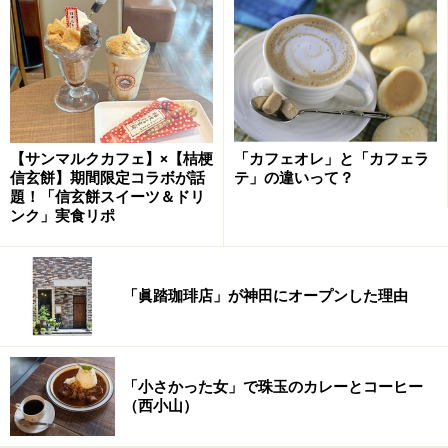
ネッソ・ハイドラ」と、コーヒー豆を用途によって挽き
分けるための「マッツァー」のグラインダーが2台用意
されました。
なぜグラインダーが2台必要なのか…
次ページ
でご紹介し
ます。
【サンマルクカフェ】×【桔梗
「カフェオレ」と「カフェラ
信玄餅】期間限定コラボが話
テ」の違いって？
題！「信玄餅スイーツ＆ドリ
ンク」実食リポ
※記事内容は執筆時点のものです。最新の内容をご確認くださ
い。
※メニューや料金などのデータは、取材時または記事公開時点で
の内容です。
「眞踏珈琲店」が神田にオープンした理由
次のページへ
1
/
4
「小さかった女」で珠玉のカレーとコーヒー
（西小山）