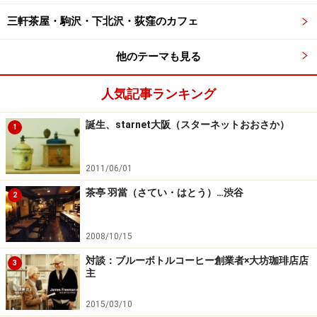
三軒茶屋・駒沢・下北沢・荻窪のカフェ
他のテーマも見る
人気記事ランキング
誕生、starnet大阪（スターネットおおさか）
1
2011/06/01
茶亭 羽當（さてい・はとう）…渋谷
2
2008/10/15
対談：ブルーボトルコーヒー創業者×大坊珈琲店店
3
主
2015/03/10