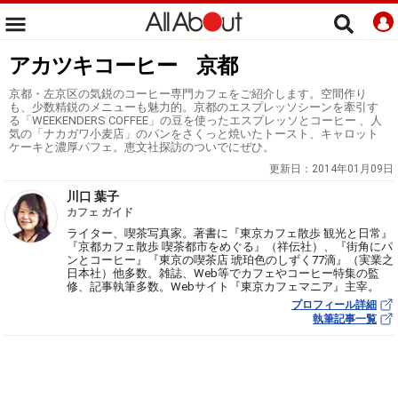
アカツキコーヒー 京都
京都・左京区の気鋭のコーヒー専門カフェをご紹介します。空間作り
も、少数精鋭のメニューも魅力的。京都のエスプレッソシーンを牽引す
る「WEEKENDERS COFFEE」の豆を使ったエスプレッソとコーヒー 、人
気の「ナカガワ小麦店」のパンをさくっと焼いたトースト、キャロット
ケーキと濃厚パフェ。恵文社探訪のついでにぜひ。
更新日：
2014年01月09日
川口 葉子
カフェ ガイド
ライター、喫茶写真家。著書に『東京カフェ散歩 観光と日常』
『京都カフェ散歩 喫茶都市をめぐる』（祥伝社）、『街角にパ
ンとコーヒー』『東京の喫茶店 琥珀色のしずく77滴』（実業之
日本社）他多数。雑誌、Web等でカフェやコーヒー特集の監
修、記事執筆多数。Webサイト『東京カフェマニア』主宰。
プロフィール詳細
執筆記事一覧