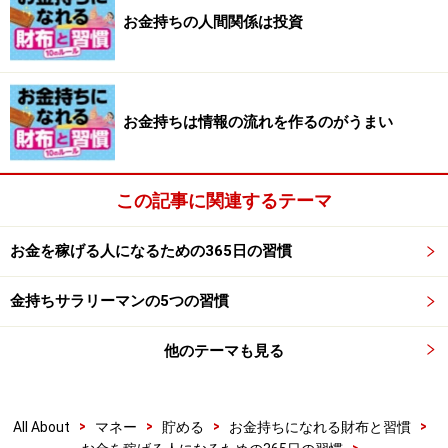
きはエバーノートに書き込んで、あとから整理するとい
お金持ちの人間関係は投資
う方法も使います。いずれにしても入ってきた情報を具
体的な仕事、アウトプットのための材料として、もう一
度整理し直すのです」（和仁さん）
お金持ちは情報の流れを作るのがうまい
和仁さんの場合はそのアウトプットがセミナーや講演、
著作だったりするわけですが、そのアウトプットがいわ
この記事に関連するテーマ
ゆる情報の出口であり、最終形態ということになりま
す。
お金を稼げる人になるための365日の習慣
「お金を稼ぐ人、情報をお金に換える人というのは、こ
金持ちサラリーマンの5つの習慣
のような情報の入り口から出口のシステム、流れが明快
です。人によってその形はちがっても、その流れを作る
他のテーマも見る
という点では一緒なのです」（和仁さん）
次はお金持ちになるルール5の、お金持ちの人間関係に
>
>
>
>
All About
マネー
貯める
お金持ちになれる財布と習慣
>