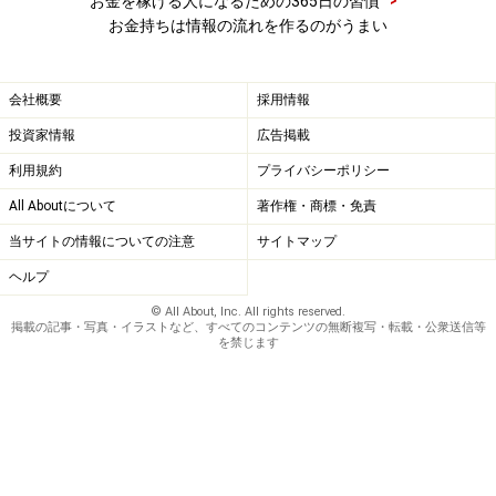
お金を稼げる人になるための365日の習慣
ついてです！
お金持ちは情報の流れを作るのがうまい
会社概要
採用情報
投資家情報
広告掲載
教えてくれたのは……
利用規約
プライバシーポリシー
和仁達也さん
All Aboutについて
著作権・商標・免責
ビジョンとお金を両立させる専門家、ビジョナリーパー
当サイトの情報についての注意
サイトマップ
トナー。1972年生まれ。名古屋大学卒業後、２７歳で起
ヘルプ
業。現在、（株）ワニマネジメントコンサルティング代
© All About, Inc. All rights reserved.
表。企業や歯科医院のコンサルティングの他、最近では
掲載の記事・写真・イラストなど、すべてのコンテンツの無断複写・転載・公衆送信等
を禁じます
コンサルタントや士業に、顧客の成果を出して高額報酬
が長期継続するやり方を塾で伝授している。
著書に13刷のロングセラー「世界一受けたいお金の授
業」（http://tinyurl.com/4nej4lf）ほか。