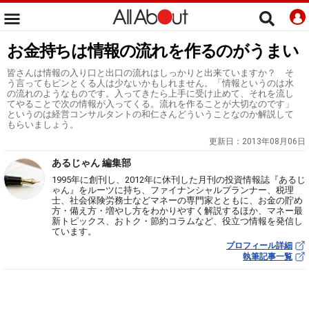
お金持ちは情報の流れを作るのがうまい
皆さんは情報の入り口と出口の流れはしっかりと出来ていますか？ そ
う言ってもピンとくる人は少ないかもしれません。「情報というのは水
の流れのようなものです。入ってきたら上手に受け止めて、それを流し
てやることで次の情報が入ってくる。流れを作ることが大切なのです」
というのは経営コンサルタントの和仁さんどういうことなのか解説して
もらいましょう。
更新日：
2013年08月06日
あるじゃん 編集部
1995年に創刊し、2012年に休刊した月刊の投資情報誌『あるじ
ゃん』をルーツに持ち、ファイナンシャルプランナー、税理
士、社会保険労務士などマネーの専門家とともに、お金の貯め
方・備え方・増やし方をわかりやすく解説するほか、マネー最
新トピックス、おトク・節約コラムなど、役立つ情報を発信し
ています。
プロフィール詳細
執筆記事一覧