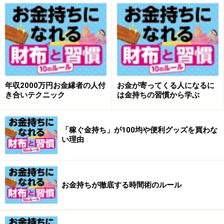
そのテーマに関連するものを貼り付けて行くのです」
（和仁さん）
情報をアウトプットまで持って行く流れが
大事
年収2000万円お金縁者の人付
お金が寄ってくる人になるに
き合いテクニック
は金持ちの習慣から学ぶ
見開きで全体がA3のスペースのノートに、ポストイット
と書き込みでマインドマップのようにして整理すると和
仁さん。すると一目でそのテーマに必要な情報や、それ
「稼ぐ金持ち」が100均や便利グッズを買わな
い理由
ぞれの関係が見えてくると言います。
金持ち体質は情報のアウトプットがうまい
お金持ちが徹底する時間術のルール
「最近はポストイットではなく、スマホを使っていると