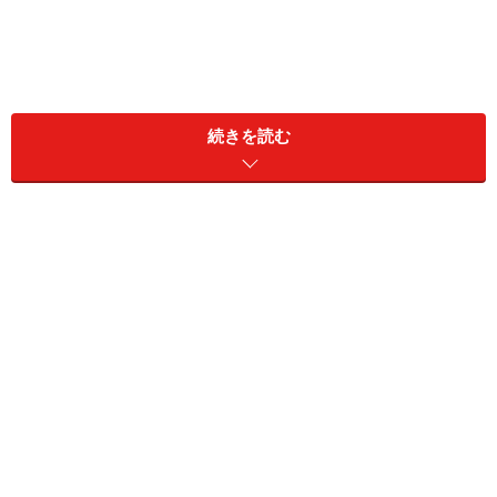
続きを読む
流れを作るとは別の言葉で言うならばシステムを作るこ
と。
「たとえば人と話をしていて、あ、その話面白いなと
か、その言葉いいなと思うことってありませんか？ そ
の時に鞄から手帳を出して書きとめようとしても遅い。
私は胸ポケットに大きめのポストイットとペンをつねに
入れておきます。何かあった時にすぐにメモできるよう
にするためです」
人の話やその時々でふと思いついたことを、その場でポ
ストイットにメモすることで、情報の入り口をしっかり