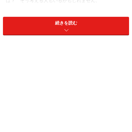
は？ そう考える人もいるかもしれません。
「とはいえ返事を3日後に伸ばしたとしても、じつは考
続きを読む
える時間は即座に返事をする時と変わらないことがほと
んど。つまりたんに先送りしているだけなんですね。そ
れならすぐにやったほうがいい」（和仁さん）
じっさい3日後に返事をしたときには、すでに相手の用
事は済んでいて、時すでに遅しなんてことも。そうでな
くても返事が早ければ相手もその返答内容を自分の仕事
に行かせる時間的に余裕ができる。