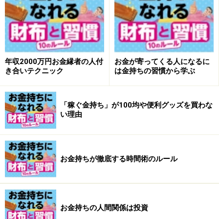
やり残した仕事は溜まるとそれだけでエネルギーを消耗
させる。そのことをできる人は意識的にも無意識的にも
知っていると和仁さん。
年収2000万円お金縁者の人付
お金が寄ってくる人になるに
き合いテクニック
は金持ちの習慣から学ぶ
「稼ぐ金持ち」が100均や便利グッズを買わな
い理由
お金持ちが徹底する時間術のルール
お金持ちになれる仕事のリズム
お金持ちの人間関係は投資