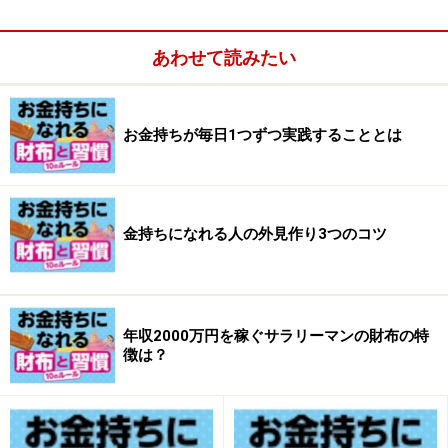
あわせて読みたい
お金持ちが毎日1つずつ実践することとは
リズムよく仕事をすれば疲れは残らない
「仕事というのはリズムです。メールのやり取り1つで
金持ちになれる人の外見作り3つのコツ
も、お互いがクイックレスポンスできれば、いいリズム
が生まれる。いいリズムからはいい仕事が生まれます」
結局それがお金につながってくるというわけです。
年収2000万円を稼ぐサラリーマンの財布の特
徴は？
「仕事ができる人の特徴として『未完了感』を嫌うとい
うのがあります。やり残したものがある感覚を嫌がるの
です」