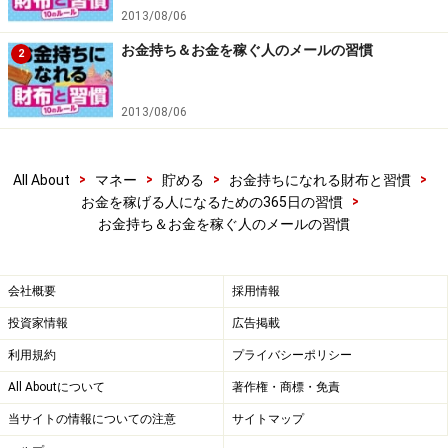
ビジョンとお金を両立させる専門家、ビジョナリーパー
2013/08/06
トナー。1972年生まれ。名古屋大学卒業後、２７歳で起
お金持ち＆お金を稼ぐ人のメールの習慣
2
業。現在、（株）ワニマネジメントコンサルティング代
表。企業や歯科医院のコンサルティングの他、最近では
2013/08/06
コンサルタントや士業に、顧客の成果を出して高額報酬
が長期継続するやり方を塾で伝授している。
>
>
>
>
All About
マネー
貯める
お金持ちになれる財布と習慣
>
お金を稼げる人になるための365日の習慣
著書に13刷のロングセラー「世界一受けたいお金の授
お金持ち＆お金を稼ぐ人のメールの習慣
業」（http://tinyurl.com/4nej4lf）ほか。
http://www.wani-mc.com
会社概要
採用情報
取材・文／本間大樹 イラスト／竹松勇二 パネル・図
投資家情報
広告掲載
版／引間良基
利用規約
プライバシーポリシー
※記事内容は執筆時点のものです。最新の内容をご確認くださ
All Aboutについて
著作権・商標・免責
い。
当サイトの情報についての注意
サイトマップ