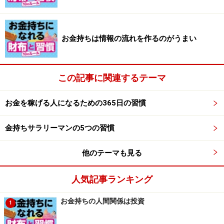
「やり終えていない溜まった仕事は、実際の仕事の量以
上に精神的にも肉体的にも負荷がかかる。
借金の利息と
同じです。
この利息を抱え込まないように先回りで仕事
お金持ちは情報の流れを作るのがうまい
をこなす。仕事に追いかけられるのではなく追いかけ
る。そのほうがアウトプットもいいものになる。当然そ
ういう人に仕事は集中し、結果としてお金を稼ぐことが
この記事に関連するテーマ
できるのです」
お金を稼げる人になるための365日の習慣
次はお金持ちになる習慣ルール3のお金持ちの仕事術で
す！
金持ちサラリーマンの5つの習慣
他のテーマも見る
人気記事ランキング
教えてくれたのは……
お金持ちの人間関係は投資
1
和仁達也さん