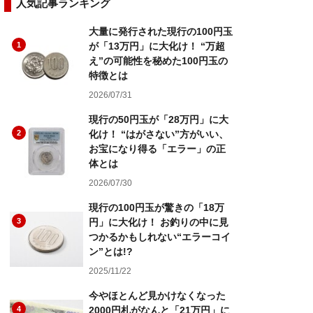
人気記事ランキング
大量に発行された現行の100円玉
1
が「13万円」に大化け！ “万超
え”の可能性を秘めた100円玉の
特徴とは
2026/07/31
現行の50円玉が「28万円」に大
2
化け！ “はがさない”方がいい、
お宝になり得る「エラー」の正
体とは
2026/07/30
現行の100円玉が驚きの「18万
3
円」に大化け！ お釣りの中に見
つかるかもしれない“エラーコイ
ン”とは!?
2025/11/22
今やほとんど見かけなくなった
4
2000円札がなんと「21万円」に