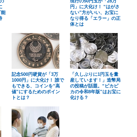
の
現行の50円玉が「28万
に
円」に大化け！ “はがさ
可能
ない”方がいい、お宝に
特
なり得る「エラー」の正
体とは
記念500円硬貨が「3万
「久しぶりに1円玉を量
1000円」に大化け！ 誰で
産しています！」造幣局
もできる、コインを“高
の投稿が話題。“ピカピ
値”にするためのポイン
カの令和8年版”はお宝に
トとは？
化ける？