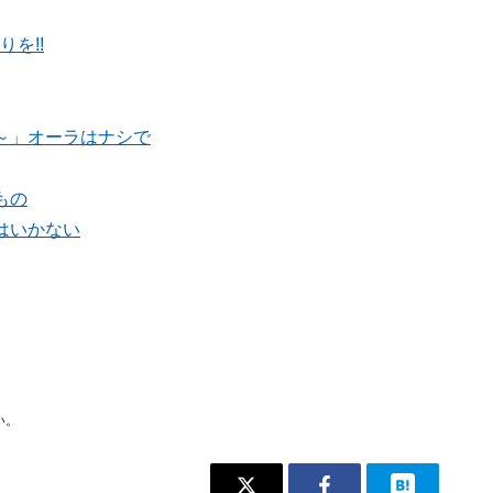
を!!
～」オーラはナシで
もの
はいかない
い。