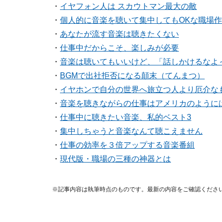
・
イヤフォン人は スカウトマン最大の敵
・
個人的に音楽を聴いて集中してもOKな職場作り
・
あなたが流す音楽は聴きたくない
・
仕事中だからこそ、楽しみが必要
・
音楽は聴いてもいいけど、「話しかけるなよ
・
BGMで出社拒否になる顛末（てんまつ）
・
イヤホンで自分の世界へ旅立つ人より厄介な
・
音楽を聴きながらの仕事はアメリカのように
・
仕事中に聴きたい音楽、私的ベスト3
・
集中しちゃうと音楽なんて聴こえません
・
仕事の効率を３倍アップする音楽番組
・
現代版・職場の三種の神器とは
※記事内容は執筆時点のものです。最新の内容をご確認くださ