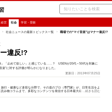
習
・経営
社会
学習・受験
社会ニュースの最新トピックス一覧
職場での“マイ音楽”はマナー違反!?
覧
ナー違反!?
」「止めて欲しい」と感じている……？ USENが20代～50代を対象に
音楽”に対する評価が明らかになりました。
更新日：2013年07月25日
グルメ・旅行・健康など多彩な分野で、その道のプロ（専門家）が、日常生活をよ
、読み物コラムまで、多彩なコンテンツを発信する日本最大級の総合情報サ
...続きを読む