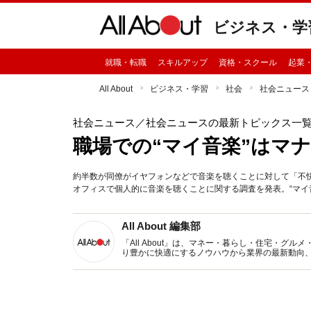
ビジネス・学
就職・転職
スキルアップ
資格・スクール
起業
All About
ビジネス・学習
社会
社会ニュース
社会ニュース
／社会ニュースの最新トピックス一
職場での“マイ音楽”はマ
約半数が同僚がイヤフォンなどで音楽を聴くことに対して「不快
オフィスで個人的に音楽を聴くことに関する調査を発表。“マイ
All About 編集部
「All About」は、マネー・暮らし・住宅・
り豊かに快適にするノウハウから業界の最新動向
イトです。