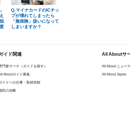
」
Q.マイナカードのICチッ
え
プが壊れてしまったら
狙
「無保険」扱いになって
度
しまいますか？
ガイド関連
All Abou
専門家サーチ（ガイドを探す）
All About ニュー
All Aboutガイド募集
All About Japan
ガイドへの仕事・取材依頼
国民の決断