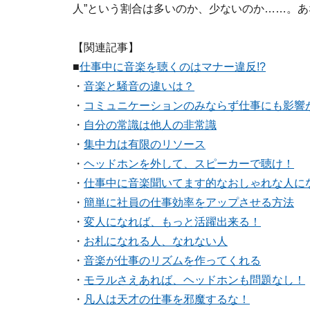
人”という割合は多いのか、少ないのか……。
【関連記事】
■
仕事中に音楽を聴くのはマナー違反!?
・
音楽と騒音の違いは？
・
コミュニケーションのみならず仕事にも影響
・
自分の常識は他人の非常識
・
集中力は有限のリソース
・
ヘッドホンを外して、スピーカーで聴け！
・
仕事中に音楽聞いてます的なおしゃれな人に
・
簡単に社員の仕事効率をアップさせる方法
・
変人になれば、もっと活躍出来る！
・
お札になれる人、なれない人
・
音楽が仕事のリズムを作ってくれる
・
モラルさえあれば、ヘッドホンも問題なし！
・
凡人は天才の仕事を邪魔するな！