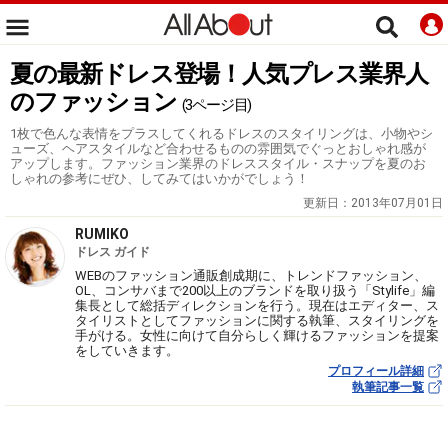
夏の最新ドレス登場！人気プレス業界人
のファッション
(3ページ目)
1枚で色んな表情をプラスしてくれるドレスのスタイリングは、小物やシ
ューズ、ヘアスタイルなど合わせるものの雰囲気でぐっとおしゃれ感が
アップします。ファッション業界のドレススタイル・スナップを夏のお
しゃれの参考にぜひ、してみてはいかがでしょう！
更新日：
2013年07月01日
RUMIKO
ドレス ガイド
WEBのファッション通販創成期に、トレンドファッション、
OL、コンサバまで200以上のブランドを取り扱う「Stylife」編
集長として総括ディレクションを行う。現在はエディター、ス
タイリストとしてファッションに関する執筆、スタイリングを
手がける。女性に向けて自分らしく輝けるファッションを提案
をしていきます。
プロフィール詳細
執筆記事一覧