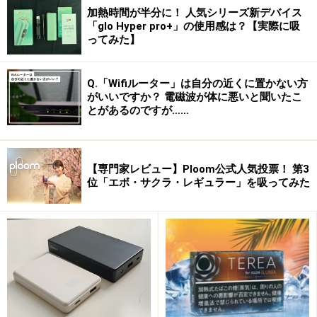
加熱時間が半分に！ 人気シリーズ新デバイス
「glo Hyper pro+」の使用感は？【実際に吸
ってみた】
Q.「Wifiルーター」は自分の近くに置かない方
がいいですか？ 電磁波が体に悪いと聞いたこ
公式サイト：
http://www.logicool.co.jp/ja-
とがあるのですが……
jp/product/performance-mouse-m950
【専門家レビュー】Ploom公式人気投票！ 第3
LOGICOOL ワイヤレス レーザー式 10ボタン M950
位「エボ・サクラ・レギュラー」を吸ってみた
Amazonで見る