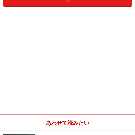
グできるため、ガラスデスク上でもマウスが使用できて
しまう超優れものです。
反応しないデスクなどに紙を置いたり、マウスパッドを
新たに用意するといったことはなくなります。
■Performance Mouse M950
価格：12,800円(ロジクールオンラインストア価格)
メーカ：ロジクール
あわせて読みたい