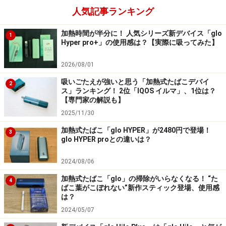
人気記事ランキング
加熱時間が半分に！ 人気シリーズ新デバイス「glo
1
Hyper pro+」の使用感は？【実際に吸ってみた】
2026/08/01
吸いごたえが強いと思う「加熱式たばこデバイ
2
ス」ランキング！ 2位「IQOS イルマ」、1位は？
【専門家の解説も】
2025/11/30
加熱式たばこ「glo HYPER」が2480円で登場！
3
glo HYPER proとの違いは？
2024/08/06
加熱式たばこ「glo」の掃除がいらなくなる！ “た
4
ばこ葉がこぼれない”新作スティック登場、使用感
は？
2024/05/07