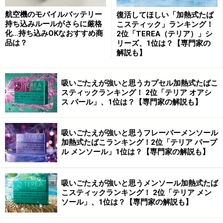
航空機のモバイルバッテリー
復活してほしい「加熱式たば
持ち込みルールがさらに厳格
こスティック」ランキング！
化…持ち込みOKなおすすめ商
2位「TEREA（テリア）」シ
※データは記事公開時点のものです。
品は？
リーズ、1位は？【専門家の
解説も】
※記事内容は執筆時点のものです。最新の内容をご確認くださ
吸いごたえが強いと思うカプセル加熱式たばこ
い。
スティックランキング！ 2位「テリア オアシ
ス パール」、1位は？【専門家の解説も】
【編集部おすすめの購入サイト】
吸いごたえが強いと思うフレーバーメンソール
加熱式たばこランキング！2位「テリア パープ
Amazonで人気の PC 周辺機器をチェック！
ル メンソール」1位は？【専門家の解説も】
楽天市場で人気の PC 周辺機器をチェック！
吸いごたえが強いと思うメンソール加熱式たば
こスティックランキング！ 2位「テリア メン
ソール」、1位は？【専門家の解説も】