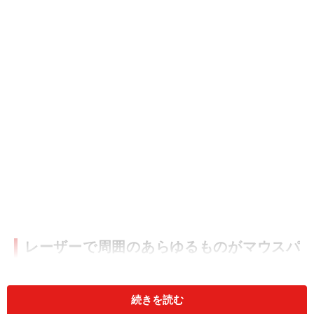
レーザーで周囲のあらゆるものがマウスパ
ッドに
「ロジクール Darkfield レーザー トラッキング」という
続きを読む
機能を搭載しており、ほぼあらゆる表面上でトラッキン