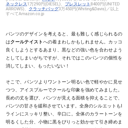
ネックレス
1万290円(DIESEL)、
ブレスレット
8400円(UNITED
ARROWS)、
クラッチバッグ
3万450円(Whiting&Davis)／以上
すべてAmazon.co.jp
パンツのデザインを考えると、最も難しく感じられるの
は
クールテイスト
への着まわしかもしれません。カッコ
良くしようとするあまり、黒などの強い色を合わせよう
としてしまいがちですが、それではこのパンツの個性を
消してしまい、もったいない！
そこで、パンツよりワントーン明るい色で軽やかに見せ
つつ、アイスブルーでクールな印象を強めてみました。
長めの丈を選び、パンツが見える面積を抑えることで、
パンツの甘さを緩和させています。全身のシルエットもI
ラインにスッキリ整い、辛口に。全体のカラートーンを
明るくした分、小物に黒をぴりっと効かせて引き締めま