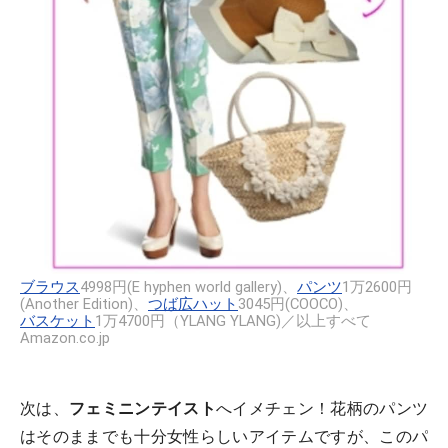
ブラウス
4998円(E hyphen world gallery)、
パンツ
1万2600円
(Another Edition)、
つば広ハット
3045円(COOCO)、
バスケット
1万4700円（YLANG YLANG)／以上すべて
Amazon.co.jp
次は、
フェミニンテイスト
へイメチェン！花柄のパンツ
はそのままでも十分女性らしいアイテムですが、このパ