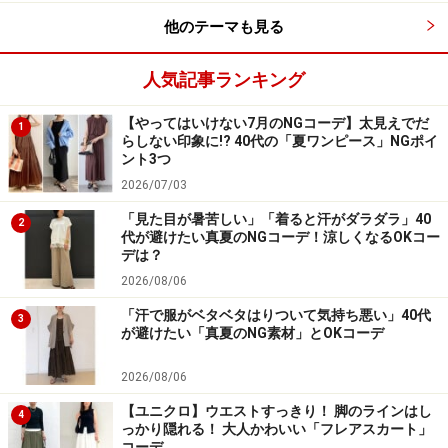
他のテーマも見る
人気記事ランキング
【やってはいけない7月のNGコーデ】太見えでだ
1
らしない印象に!? 40代の「夏ワンピース」NGポイ
ント3つ
2026/07/03
「見た目が暑苦しい」「着ると汗がダラダラ」40
2
代が避けたい真夏のNGコーデ！涼しくなるOKコー
デは？
2026/08/06
「汗で服がベタベタはりついて気持ち悪い」40代
3
が避けたい「真夏のNG素材」とOKコーデ
2026/08/06
【ユニクロ】ウエストすっきり！ 脚のラインはし
4
っかり隠れる！ 大人かわいい「フレアスカート」
コーデ