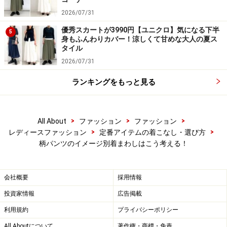
2026/07/31
優秀スカートが3990円【ユニクロ】気になる下半
5
身もふんわりカバー！涼しくて甘めな大人の夏ス
タイル
2026/07/31
ランキングをもっと見る
>
>
>
All About
ファッション
ファッション
>
>
レディースファッション
定番アイテムの着こなし・選び方
柄パンツのイメージ別着まわしはこう考える！
会社概要
採用情報
投資家情報
広告掲載
利用規約
プライバシーポリシー
All Aboutについて
著作権・商標・免責