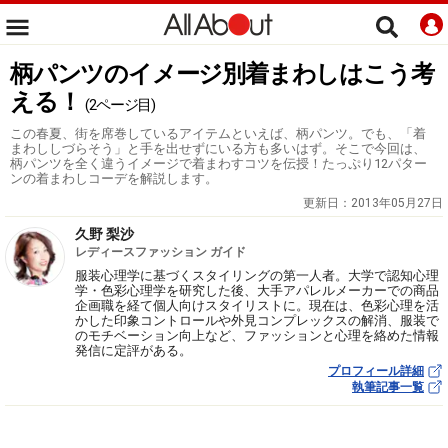
柄パンツのイメージ別着まわしはこう考
える！
(2ページ目)
この春夏、街を席巻しているアイテムといえば、柄パンツ。でも、「着
まわししづらそう」と手を出せずにいる方も多いはず。そこで今回は、
柄パンツを全く違うイメージで着まわすコツを伝授！たっぷり12パター
ンの着まわしコーデを解説します。
更新日：
2013年05月27日
久野 梨沙
レディースファッション ガイド
服装心理学に基づくスタイリングの第一人者。大学で認知心理
学・色彩心理学を研究した後、大手アパレルメーカーでの商品
企画職を経て個人向けスタイリストに。現在は、色彩心理を活
かした印象コントロールや外見コンプレックスの解消、服装で
のモチベーション向上など、ファッションと心理を絡めた情報
発信に定評がある。
プロフィール詳細
執筆記事一覧