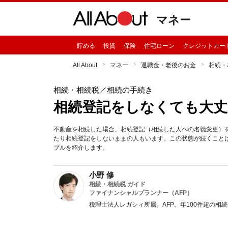
マネー
貯める
投資
保険
住宅ローン
クレジットカー
All About
マネー
退職金・老後のお金
相続・
相続・相続税
／相続の手続き
相続登記をしなくても大丈
不動産を相続した場合、相続登記（相続した人への名義変更）
たり相続登記をしないままの人もいます。この状態が続くこと
ブルを紹介します。
小野 修
相続・相続税 ガイド
ファイナンシャルプランナー（AFP）
税理士法人レガシィ所属。AFP。年100件超の