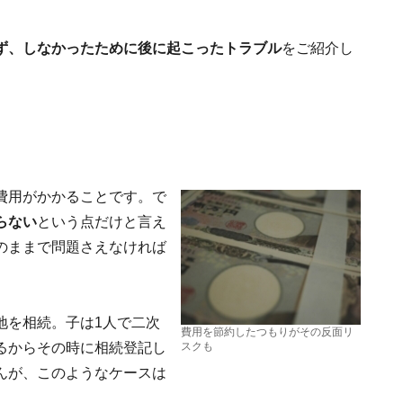
ず、しなかったために後に起こったトラブル
をご紹介し
費用がかかることです。で
らない
という点だけと言え
のままで問題さえなければ
地を相続。子は1人で二次
費用を節約したつもりがその反面リ
るからその時に相続登記し
スクも
んが、このようなケースは