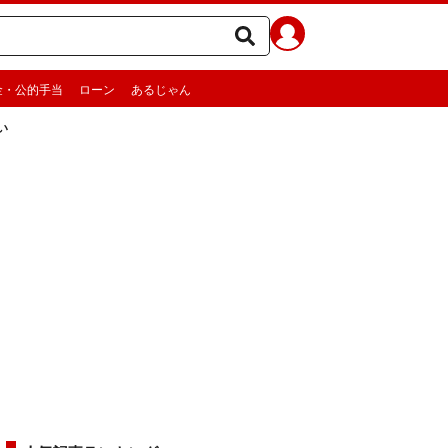
金・公的手当
ローン
あるじゃん
い