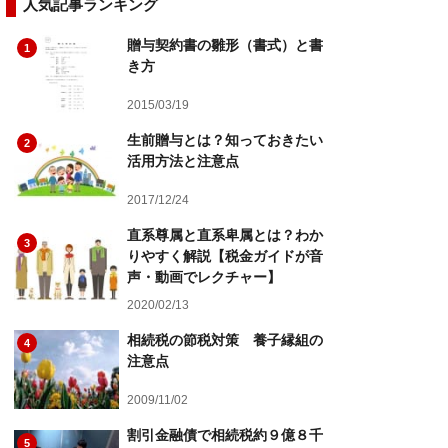
人気記事ランキング
贈与契約書の雛形（書式）と書
1
き方
2015/03/19
生前贈与とは？知っておきたい
2
活用方法と注意点
2017/12/24
直系尊属と直系卑属とは？わか
3
りやすく解説【税金ガイドが音
声・動画でレクチャー】
2020/02/13
相続税の節税対策 養子縁組の
4
注意点
2009/11/02
割引金融債で相続税約９億８千
5