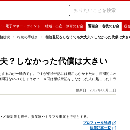
ド・電子マネー・ポイント
結婚・出産・教育のお金
退職金・老後のお金
税
相続税
相続の手続き
相続登記をしなくても大丈夫？しなかった代償は大き
夫？しなかった代償は大きい
をするのが一般的です。ですが相続登記には費用もかかるため、長期間にわ
は問題ないのでしょうか？ 今回は相続登記をしなかった人に起こったトラ
更新日：2017年06月11日
相続・相続対策を担当。資産家やトラブル事案を得意とする。
プロフィール詳細
執筆記事一覧