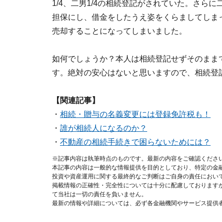
1/4、二男1/4の相続登記がされていた。さら
担保にし、借金をしたうえ姿をくらましてしま
売却することになってしまいました。
如何でしょうか？本人は相続登記せずそのまま
す。絶対の安心はないと思いますので、相続登
【関連記事】
・
相続・贈与の名義変更には登録免許税も！
・
誰が相続人になるのか？
・
不動産の相続手続きで困らないためには？
※記事内容は執筆時点のものです。最新の内容をご確認くださ
本記事の内容は一般的な情報提供を目的としており、特定の金
投資や資産運用に関する最終的なご判断はご自身の責任におい
掲載情報の正確性・完全性については十分に配慮しております
て当社は一切の責任を負いません。
最新の情報や詳細については、必ず各金融機関やサービス提供