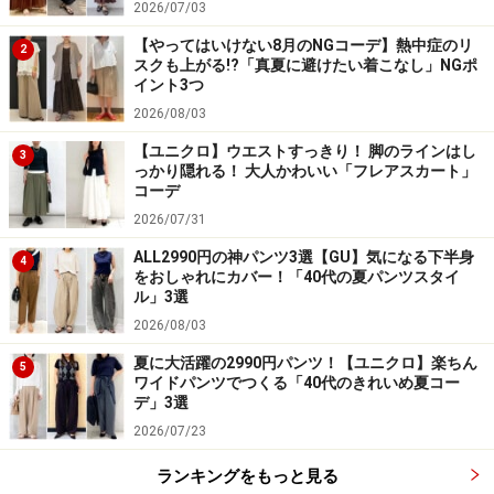
2026/07/03
【やってはいけない8月のNGコーデ】熱中症のリ
2
スクも上がる!?「真夏に避けたい着こなし」NGポ
イント3つ
2026/08/03
【ユニクロ】ウエストすっきり！ 脚のラインはし
3
っかり隠れる！ 大人かわいい「フレアスカート」
コーデ
2026/07/31
ALL2990円の神パンツ3選【GU】気になる下半身
4
をおしゃれにカバー！「40代の夏パンツスタイ
ル」3選
2026/08/03
夏に大活躍の2990円パンツ！【ユニクロ】楽ちん
5
ワイドパンツでつくる「40代のきれいめ夏コー
デ」3選
2026/07/23
ランキングをもっと見る