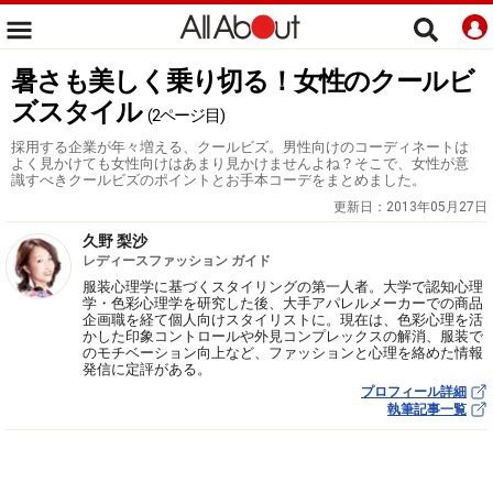
暑さも美しく乗り切る！女性のクールビ
ズスタイル
(2ページ目)
採用する企業が年々増える、クールビズ。男性向けのコーディネートは
よく見かけても女性向けはあまり見かけませんよね？そこで、女性が意
識すべきクールビズのポイントとお手本コーデをまとめました。
更新日：
2013年05月27日
久野 梨沙
レディースファッション ガイド
服装心理学に基づくスタイリングの第一人者。大学で認知心理
学・色彩心理学を研究した後、大手アパレルメーカーでの商品
企画職を経て個人向けスタイリストに。現在は、色彩心理を活
かした印象コントロールや外見コンプレックスの解消、服装で
のモチベーション向上など、ファッションと心理を絡めた情報
発信に定評がある。
プロフィール詳細
執筆記事一覧