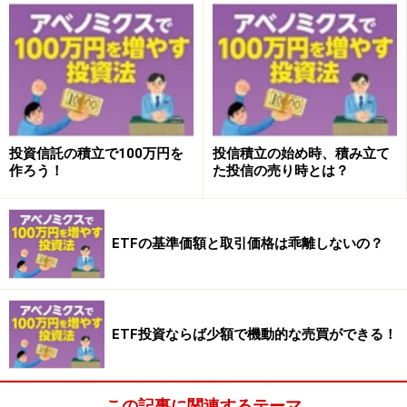
時差などの関係で、どうしても推定NAVと市場価格とが
乖離しやすいことも頭に入れておきましょう。
次ページでは、上手に活用したいユニークなETFを紹介
します
投資信託の積立で100万円を
投信積立の始め時、積み立て
教えてくれたのは……
作ろう！
た投信の売り時とは？
カン・チュンドさん
晋陽ＦＰオフィス代表 ファイナンシャル・プランナー
ETFの基準価額と取引価格は乖離しないの？
（CFP）
不動産会社勤務を経て、2000年7月に晋陽ＦＰオフィス
を設立。開業以来900名を超えるお客様から資産運用、
ポートフォリオ構築に関する相談を受け、固定観念に縛
ETF投資ならば少額で機動的な売買ができる！
られないアドバイスを行っている。著書に「日本人が知
らなかったＥＴＦ投資」（翔泳社）など。
この記事に関連するテーマ