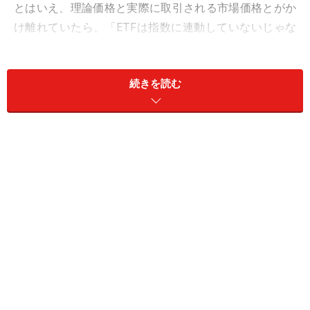
とはいえ、理論価格と実際に取引される市場価格とがか
け離れていたら、「ETFは指数に連動していないじゃな
いか」と思う人が増えてしまうでしょう。
続きを読む
「そこでETFの組成や運用に関わる『指定参加者』と呼
ばれるプロの投資家たちが、理論価格と市場価格とが乖
離しすぎないような取引（＝裁定取引）をしています」
たとえば、市場価格が理論価格を上回っていたとしまし
ょう。指定参加者は、株式市場でETFを組成する225銘柄
を購入し、その225銘柄をETFに出資することで『受託証
券』を発行してもらいます。そして市場で『受託証券』
を売却すれば、利ざやを稼ぐことができます。このよう
に、現物を出資して『受託証券』を発行してもらうこと
を「口数を設定する」と呼ぶのです。口数を設定した場
合、ETFの口数自体が増えることになります。