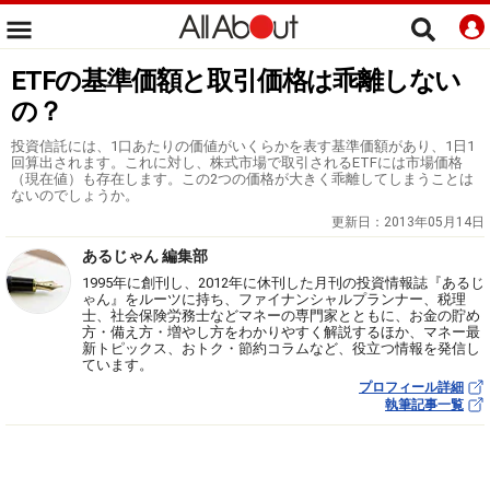
ETFの基準価額と取引価格は乖離しない
の？
投資信託には、1口あたりの価値がいくらかを表す基準価額があり、1日1
回算出されます。これに対し、株式市場で取引されるETFには市場価格
（現在値）も存在します。この2つの価格が大きく乖離してしまうことは
ないのでしょうか。
更新日：
2013年05月14日
あるじゃん 編集部
1995年に創刊し、2012年に休刊した月刊の投資情報誌『あるじ
ゃん』をルーツに持ち、ファイナンシャルプランナー、税理
士、社会保険労務士などマネーの専門家とともに、お金の貯め
方・備え方・増やし方をわかりやすく解説するほか、マネー最
新トピックス、おトク・節約コラムなど、役立つ情報を発信し
ています。
プロフィール詳細
執筆記事一覧