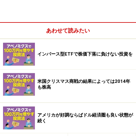
指定参加者との取引で価格を乖離させない仕組み
あわせて読みたい
「市場価格が理論価格を下回っていた（売られすぎてい
インバース型ETFで株価下落に負けない投資を
た）場合には、指定参加者が保有している『受託証券』
を、出資した225銘柄の株式と交換してもらいます。そ
して、その株式を市場で売却すれば、株式を安く買って
米国クリスマス商戦の結果によっては2014年
高く売ることになるので、指定参加者は利ざやを稼ぐこ
も株高
とができ、ETFの市場価格は上がって理論価格との乖離
が小さくなるのです」（カンさん）
アメリカが好調ならばドル経済圏も良い状態が
このようなしくみがあることで、理論価格より安い値段
続く
や高い値段でETFを売買するリスクを回避できるので
す。ただし、海外の指数など連動するETFの場合には、