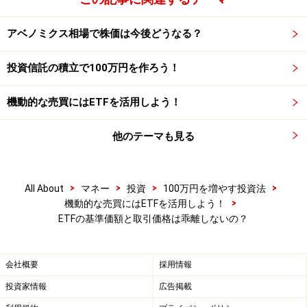
監修／カン・チュンド(ファイナンシャル・プランナ
ー) 取材・文／大山弘子
アベノミクス相場で株価は今後どうなる？
イラスト／竹松勇二 パネルデザイン／引間良基
投資信託の積立で100万円を作ろう！
※記事内容は執筆時点のものです。最新の内容をご確認くださ
機動的な売買にはETFを活用しよう！
い。
他のテーマも見る
>
>
>
>
All About
マネー
投資
100万円を増やす投資法
>
機動的な売買にはETFを活用しよう！
ETFの基準価額と取引価格は乖離しないの？
会社概要
採用情報
投資家情報
広告掲載