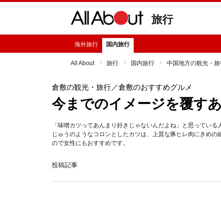
旅行
海外旅行
国内旅行
All About
旅行
国内旅行
中国地方の観光・旅
倉敷の観光・旅行
／倉敷のおすすめグルメ
今までのイメージを覆す
「味噌カツってあんまり好きじゃないんだよね」と思っている
じゅうのようなコロンとしたカツは、上質な豚ヒレ肉にきめの
ので女性にもおすすめです。
投稿記事