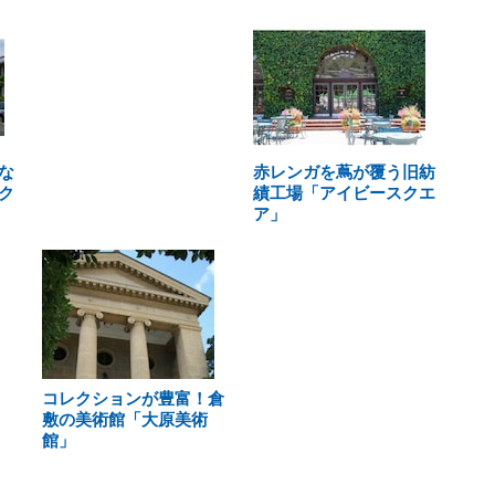
な
赤レンガを蔦が覆う旧紡
ク
績工場「アイビースクエ
ア」
コレクションが豊富！倉
敷の美術館「大原美術
館」