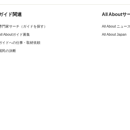
ガイド関連
All Abou
専門家サーチ（ガイドを探す）
All About ニュー
All Aboutガイド募集
All About Japan
ガイドへの仕事・取材依頼
国民の決断